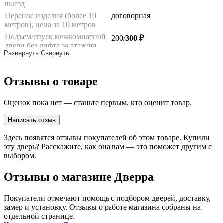
выезд
Перенос изделия (более 10
договорная
метров), цена за 10 метров
Подъем/спуск межкомнатной
200/
300 ₽
двери без лифта за этаж/
на
Развернуть
Свернуть
лифте
(комплект/1 полотно)
Подъем/спуск погонажа без
100/200 ₽
лифта за этаж/на лифте (до 10
Отзывы о товаре
шт.)
Подъем/спуск фурнитуры без
100/200 ₽
Оценок пока нет — станьте первым, кто оценит товар.
лифта за этаж/
на лифте
(до
10 кг)
Написать отзыв
Подъем/спуск дверной
200
руб.
коробки от входной
Здесь появятся отзывы покупателей об этом товаре. Купили
металлической двери
эту дверь? Расскажите, как она вам — это поможет другим с
вручную, за этаж
выбором.
Подъем/спуск входной двери
договорная
без лифта, за этаж до 120 кг/
Отзывы о магазине Дверра
более 120 кг
**
Подъем/спуск на грузовом
500/
700
/1000 ₽
Покупатели отмечают помощь с подбором дверей, доставку,
лифте входной двери,
замер и установку. Отзывы о работе магазина собраны на
стоимостью до 25 т.р./
25
отдельной странице.
т.р.-35 т.р.
/более 35 т.р.**