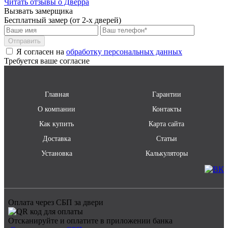
Читать отзывы о Дверра
Вызвать замерщика
Самовывоз со склада
бесплатно
Бесплатный замер (от 2-х дверей)
поставщика Браво
Самовывоз со склада
по согласованию
Отправить
поставщика
Я согласен на
обработку персональных данных
Требуется ваше согласие
Главная
Гарантии
О компании
Контакты
Как купить
Карта сайта
Доставка
Статьи
Установка
Калькуляторы
Оплата через СБП за двери
Отсканируйте и оплатите в приложении банка