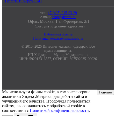
Оплатить через СБП
тел:
+7 (495) 215-03-29
e-mail:
shop@dverra.ru
Офис: Москва, 1-ая Фрезерная, 2/1
(шоурума по данному адресу нет)
Публичная оферта
Политика конфиденциальности
© 2015–2026 Интернет-магазин «Дверра». Все
права защищены.
ИП Хайдаршин Мунир Модаристович
ИНН: 592012316557, ОГРНИП: 307592035100026
Мы используем файлы cookie, в том числе сервис
Понятно
аналитики Яндекс.Метрика, для работы сайта и
улучшения его качества. Продолжая пользоваться
сайтом, вы соглашаетесь с обработкой cookie в
соответствии с
Политикой конфиденциальности
.