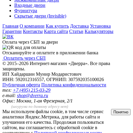
Входные двери
Фурнитура
Скрытые двери (Invisible)
Главная
О компании
Как купить
Доставка
Установка
Гарантии
Контакты
Карта сайта
Статьи
Калькуляторы
Оплата через СБП за двери
Отсканируйте и оплатите в приложении банка
Оплатить через СБП
© 2015–2026 Интернет-магазин «Дверра». Все права
защищены.
ИП Хайдаршин Мунир Модаристович
ИНН: 592012316557, ОГРНИП: 307592035100026
Публичная оферта
Политика конфиденциальности
тел:
+7 (495) 215-03-29
e-mail:
shop@dverra.ru
Офис: Москва, 1-ая Фрезерная, 2/1
(шоурума по данному адресу нет)
Мы используем файлы cookie, в том числе сервис
Понятно
аналитики Яндекс.Метрика, для работы сайта и
улучшения его качества. Продолжая пользоваться
сайтом, вы соглашаетесь с обработкой cookie в
соответствии с
Политикой конфиденциальности
.