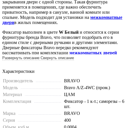
закрывания двери с одной стороны. Такая фурнитура
применяется в помещениях, где важно обеспечить
приватность, например в санузле, ванной комнате или
спальне. Модель подходит для установки на
межкомнатные
двери
в жилых помещениях.
Фиксатор выполнен в цвете
W Белый
и относится к серии
фурнитуры бренда Bravo, что позволяет подобрать его в
едином стиле с дверными ручками и другими элементами.
Дверные фиксаторы Bravo нередко рекомендуют
рассматривать при комплектации
межкомнатных дверей
Bravo
, когда требуется функциональное и аккуратное решение
Развернуть описание
Свернуть описание
для внутренних помещений.
Характеристики
Производитель
BRAVO
Модель
Bravo А/Z-4WC (пром.)
Материал
ЦАМ
Комплектация
Фиксатор - 1 к-т.; саморезы – 6
шт.
Марка
BRAVO
Серия
400
Объем, куб.м
0.0004