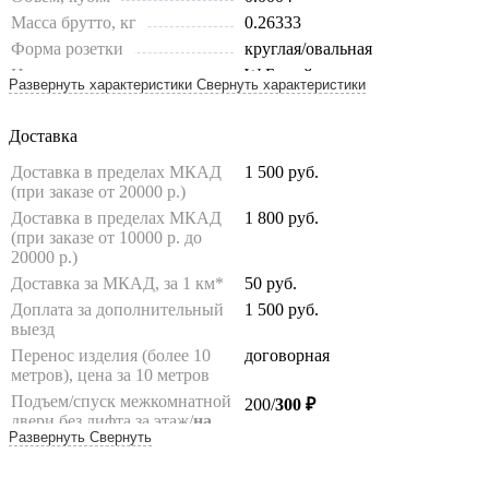
Масса брутто, кг
0.26333
Форма розетки
круглая/овальная
Цвет
W Белый
Развернуть характеристики
Свернуть характеристики
Доставка
Доставка в пределах МКАД
1 500
руб.
(при заказе от 20000 р.)
Доставка в пределах МКАД
1 800
руб.
(при заказе от 10000 р. до
20000 р.)
Доставка за МКАД, за 1 км*
50
руб.
Доплата за дополнительный
1 500
руб.
выезд
Перенос изделия (более 10
договорная
метров), цена за 10 метров
Подъем/спуск межкомнатной
200/
300 ₽
двери без лифта за этаж/
на
Развернуть
Свернуть
лифте
(комплект/1 полотно)
Подъем/спуск погонажа без
100/200 ₽
лифта за этаж/на лифте (до 10