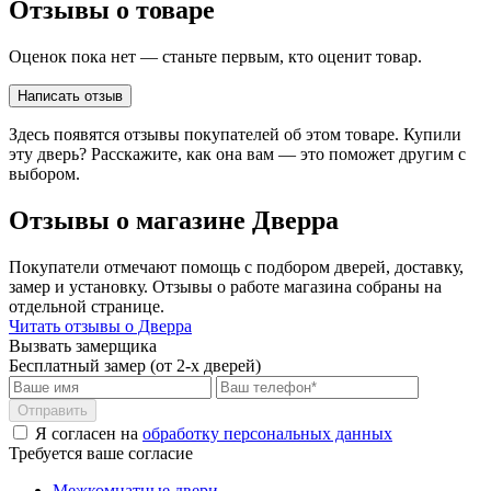
Отзывы о товаре
шт.)
Подъем/спуск фурнитуры без
100/200 ₽
Оценок пока нет — станьте первым, кто оценит товар.
лифта за этаж/
на лифте
(до
10 кг)
Написать отзыв
Подъем/спуск дверной
200
руб.
коробки от входной
Здесь появятся отзывы покупателей об этом товаре. Купили
металлической двери
эту дверь? Расскажите, как она вам — это поможет другим с
вручную, за этаж
выбором.
Подъем/спуск входной двери
договорная
без лифта, за этаж до 120 кг/
Отзывы о магазине Дверра
более 120 кг
**
Подъем/спуск на грузовом
500/
700
/1000 ₽
Покупатели отмечают помощь с подбором дверей, доставку,
лифте входной двери,
замер и установку. Отзывы о работе магазина собраны на
стоимостью до 25 т.р./
25
отдельной странице.
т.р.-35 т.р.
/более 35 т.р.**
Читать отзывы о Дверра
Вызвать замерщика
Самовывоз со склада
бесплатно
Бесплатный замер (от 2-х дверей)
поставщика Браво
Самовывоз со склада
по согласованию
Отправить
поставщика
Я согласен на
обработку персональных данных
Требуется ваше согласие
Межкомнатные двери