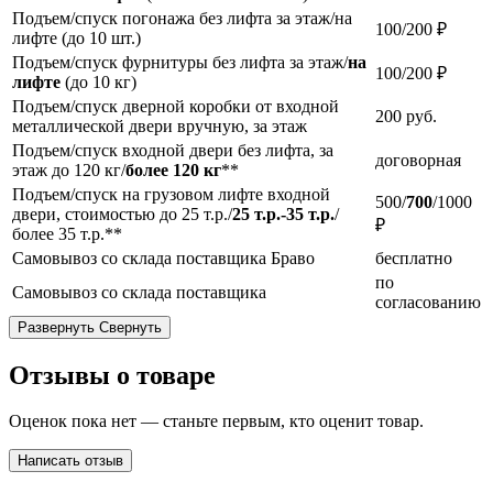
Подъем/спуск погонажа без лифта за этаж/на
100/200 ₽
лифте (до 10 шт.)
Подъем/спуск фурнитуры без лифта за этаж/
на
100/200 ₽
лифте
(до 10 кг)
Подъем/спуск дверной коробки от входной
200
руб.
металлической двери вручную, за этаж
Подъем/спуск входной двери без лифта, за
договорная
этаж до 120 кг/
более 120 кг
**
Подъем/спуск на грузовом лифте входной
500/
700
/1000
двери, стоимостью до 25 т.р./
25 т.р.-35 т.р.
/
₽
более 35 т.р.**
Самовывоз со склада поставщика Браво
бесплатно
по
Самовывоз со склада поставщика
согласованию
Развернуть
Свернуть
Отзывы о товаре
Оценок пока нет — станьте первым, кто оценит товар.
Написать отзыв