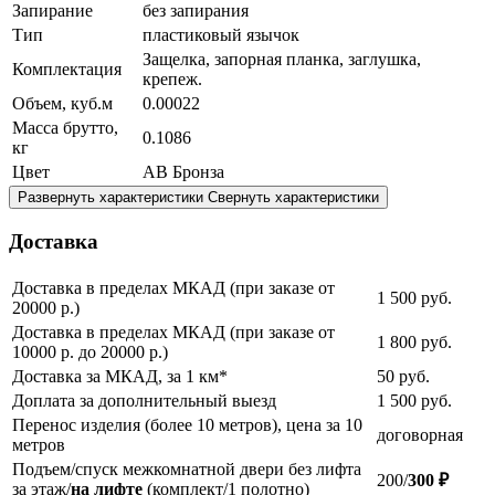
Запирание
без запирания
Тип
пластиковый язычок
Защелка, запорная планка, заглушка,
Комплектация
крепеж.
Объем, куб.м
0.00022
Масса брутто,
0.1086
кг
Цвет
AB Бронза
Развернуть характеристики
Свернуть характеристики
Доставка
Доставка в пределах МКАД (при заказе от
1 500
руб.
20000 р.)
Доставка в пределах МКАД (при заказе от
1 800
руб.
10000 р. до 20000 р.)
Доставка за МКАД, за 1 км*
50
руб.
Доплата за дополнительный выезд
1 500
руб.
Перенос изделия (более 10 метров), цена за 10
договорная
метров
Подъем/спуск межкомнатной двери без лифта
200/
300 ₽
за этаж/
на лифте
(комплект/1 полотно)