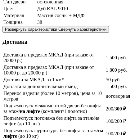
Тип двери
остекленная
Цвет
Дуб RAL 9010
Материал
Массив сосны + МДФ
Толщина
38
Развернуть характеристики
Свернуть характеристики
Доставка
Доставка в пределах МКАД (при заказе от
1 500
руб.
20000 р.)
Доставка в пределах МКАД (при заказе от
1 800
руб.
10000 р. до 20000 р.)
Доставка за МКАД, за 1 км*
50
руб.
Доплата за дополнительный выезд
1 500
руб.
Перенос изделия (более 10 метров), цена за 10
договорная
метров
Подъем/спуск межкомнатной двери без лифта
200/
300 ₽
за этаж/
на лифте
(комплект/1 полотно)
Подъем/спуск погонажа без лифта за этаж/на
100/200 ₽
лифте (до 10 шт.)
Подъем/спуск фурнитуры без лифта за этаж/
на
100/200 ₽
лифте
(до 10 кг)