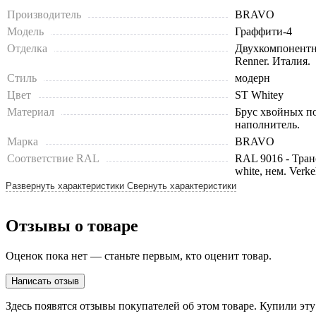
Производитель
BRAVO
Модель
Граффити-4
Отделка
Двухкомпонентн
Renner. Италия.
Стиль
модерн
Цвет
ST Whitey
Материал
Брус хвойных п
наполнитель.
Марка
BRAVO
Соответствие RAL
RAL 9016 - Тран
white, нем. Verke
Развернуть характеристики
Свернуть характеристики
Тип
глухие
Толщина, мм
36
Отзывы о товаре
Оценок пока нет — станьте первым, кто оценит товар.
Написать отзыв
Здесь появятся отзывы покупателей об этом товаре. Купили эт