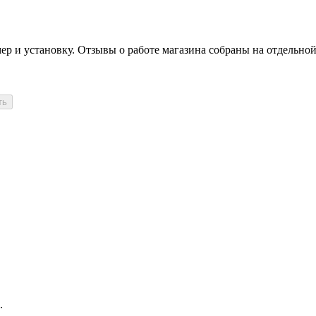
более 35 т.р.**
Самовывоз со склада поставщ
Самовывоз со склада поставщ
ер и установку. Отзывы о работе магазина собраны на отдельной
ть
.