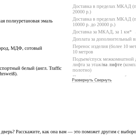
Доставка в пределах МКАД (п
20000 р.)
Доставка в пределах МКАД (п
ая полиуретановая эмаль
10000 р. до 20000 р.)
Доставка за МКАД, за 1 км*
Доплата за дополнительный в
Перенос изделия (более 10 мет
ород, МДФ, сотовый
10 метров
Подъем/спуск межкомнатной 
лифта за этаж/
на лифте
(комп
спортный белый (англ. Traffic
полотно)
hrsweiß).
Подъем/спуск погонажа без ли
Развернуть
Свернуть
лифте (до 10 шт.)
Подъем/спуск фурнитуры без л
на лифте
(до 10 кг)
Подъем/спуск дверной коробк
металлической двери вручную,
Подъем/спуск входной двери б
этаж до 120 кг/
более 120 кг
**
Подъем/спуск на грузовом ли
у дверь? Расскажите, как она вам — это поможет другим с выбор
двери, стоимостью до 25 т.р./
2