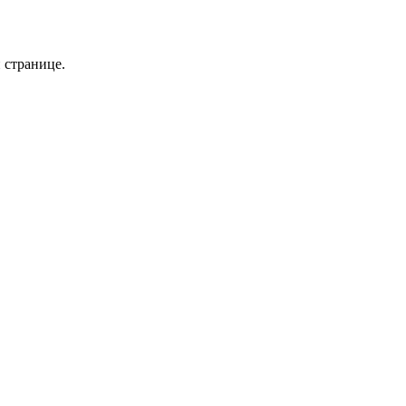
ика Браво
бесплатно
ика
по согласованию
 странице.