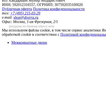
ИП Хайдаршин Мунир Модаристович
ИНН: 592012316557, ОГРНИП: 307592035100026
Публичная оферта
Политика конфиденциальности
тел:
+7 (495) 215-03-29
e-mail:
shop@dverra.ru
Офис: Москва, 1-ая Фрезерная, 2/1
(шоурума по данному адресу нет)
Мы используем файлы cookie, в том числе сервис аналитики Ян
обработкой cookie в соответствии с
Политикой конфиденциаль
Межкомнатные двери