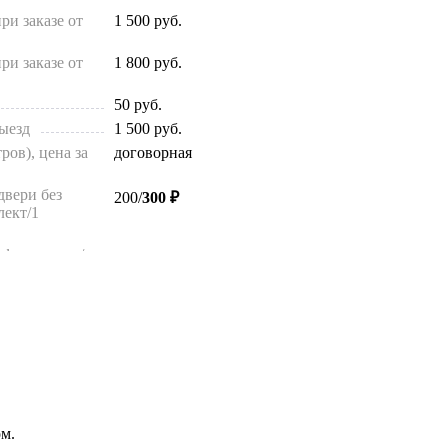
ри заказе от
1 500
руб.
ри заказе от
1 800
руб.
50
руб.
ыезд
1 500
руб.
ров), цена за
договорная
двери без
200/
300 ₽
лект/1
фта за этаж/на
100/200 ₽
ифта за этаж/
100/200 ₽
и от входной
200
руб.
 за этаж
ез лифта, за
договорная
фте входной
500/
700
/1000 ₽
ом.
5 т.р.-35 т.р.
/