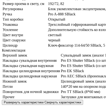
Размер проема в свету, см
192/72, 82
Регулировка
Блок укомплектован эксцентриком,
Ручка
Pro A-888 SBlack
Тип коробки
Открытый
Упаковка
Трехслойный гофрированный карто
Усиление
Дополнительную стойкость ко взл
Цвет внутри
светлый
Цвет снаружи
черный
Цилиндр
Ключ-фиксатор 114-64/50 SBlack, 5
Комплектация
Верхний замок
Сувальдный замок (аналог K
Накладка сувальдная внутренняя
Pro ES Shutter SBlack (со ш
Накладка сувальдная наружная
Pro ES Shutter SBlack (со ш
Накладка цилиндровая внутренняя
Pro EK SBlack
Накладка цилиндровая наружная
Pro AEC SBlack (броненакл
Нижний замок
Цилиндровый замок (аналог
Петли
140*20 мм на опорном под
Поворотник для ночной задвижки
Pro TT SBlack (8*60 мм)
Прочее
Заглушки для монтажных о
Развернуть характеристики
Свернуть характеристики