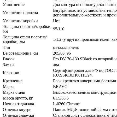
Уплотнение
Два контура пенополиуретанового 
Внутри полотна установлена теплои
Утепление полотна
дополнительную жесткость и прочн
Утепление коробки
Нет.
Толщина полотна/коробки,
95/110
мм
Толщина стали полотна/
1/1,2 (у других производителей, как
коробки, мм
Тип
металл/панель
Высота/ширина, см
205/86, 96
Глазок
Pro DV 70-130 SBlack со шторкой и 
Замки
два
Сертифицирован для РФ по ГОСТ 3
Качество
RU.SSK10.H00113/24.
Крепление
Блок крепится анкерными болтами ч
Марка
BRAVO
Марка стали
Высококачественная конструкционна
Масса брутто, кг
61,5/68,5
Ночная задвижка
L-0260 Chrome
Отделка внутри
Панель МДФ толщиной 22 мм с отд
Отделка снаружи
Стальной лист с декоративным тис