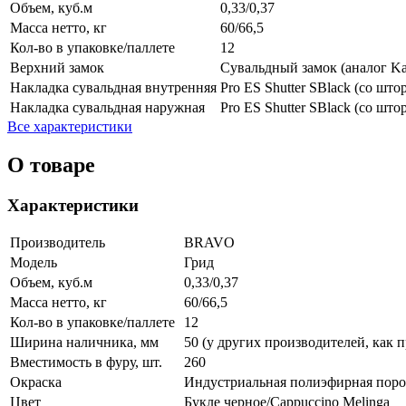
Объем, куб.м
0,33/0,37
Масса нетто, кг
60/66,5
Кол-во в упаковке/паллете
12
Верхний замок
Сувальдный замок (аналог Kal
Накладка сувальдная внутренняя
Pro ES Shutter SBlack (со што
Накладка сувальдная наружная
Pro ES Shutter SBlack (со што
Все характеристики
О товаре
Характеристики
Производитель
BRAVO
Модель
Грид
Объем, куб.м
0,33/0,37
Масса нетто, кг
60/66,5
Кол-во в упаковке/паллете
12
Ширина наличника, мм
50 (у других производителей, как п
Вместимость в фуру, шт.
260
Окраска
Индустриальная полиэфирная поро
Цвет
Букле черное/Cappuccino Melinga