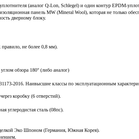
уплотнителя (аналог Q-Lon, Schlegel) и один контур EPDM-упло
золяционная панель MW (Mineral Wool), которая не только обес
ость дверному блоку.
 правило, не более 0,8 мм).
углом обзора 180° (либо аналог)
1173-2016. Наивысшие классы по эксплуатационным характерис
ерез коробку (6 отверстий).
я углеродистая сталь (08пс).
елкой Эко Шпоном (Германия, Южная Корея).
нением.