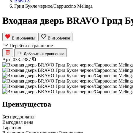
Bravo Z
Грид Букле черное/Cappuccino Melinga
Входная дверь BRAVO Грид Бу
В избранном
В избранное
Перейти в сравнение
Добавить к сравнению
Арт:
033-2387
Преимущества
Без предоплаты
Выгодная цена
Гарантия
В наличии
Снят с продажи
Распродажа