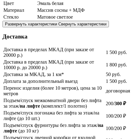
Цвет
Эмаль белая
Материал
Массив сосны + МДФ
Стекло
Матовое светлое
Развернуть характеристики
Свернуть характеристики
Доставка
Доставка в пределах МКАД (при заказе от
1 500
руб.
20000 р.)
Доставка в пределах МКАД (при заказе от
1 800
руб.
10000 р. до 20000 р.)
Доставка за МКАД, за 1 км*
50
руб.
Доплата за дополнительный выезд
1 500
руб.
Перенос изделия (более 10 метров), цена за 10
договорная
метров
Подъем/спуск межкомнатной двери без лифта
200/
300 ₽
за этаж/
на лифте
(комплект/1 полотно)
Подъем/спуск погонажа без лифта за этаж/на
100/200 ₽
лифте (до 10 шт.)
Подъем/спуск фурнитуры без лифта за этаж/
на
100/200 ₽
лифте
(до 10 кг)
Подъем/спуск дверной коробки от входной