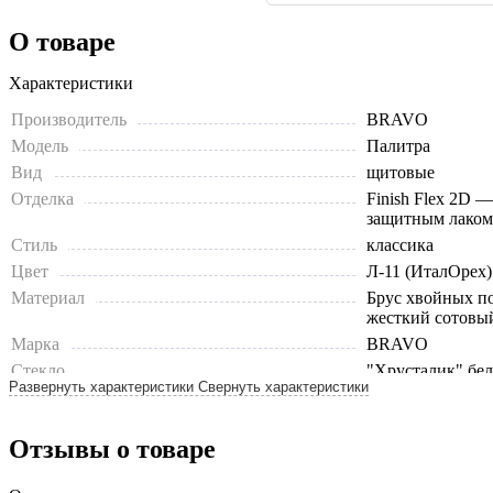
О товаре
Характеристики
Производитель
BRAVO
Модель
Палитра
Вид
щитовые
Отделка
Finish Flex 2D 
защитным лаком
Стиль
классика
Цвет
Л-11 (ИталОрех)
Материал
Брус хвойных п
жесткий сотовы
Марка
BRAVO
Стекло
"Хрусталик" бел
Развернуть характеристики
Свернуть характеристики
Тип
остекленные
Толщина, мм
38
Отзывы о товаре