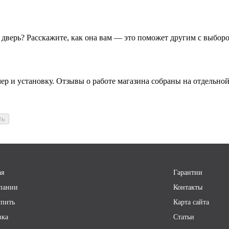
Подъем/спуск входной двери б
этаж до 120 кг/
более 120 кг
**
Подъем/спуск на грузовом ли
у дверь? Расскажите, как она вам — это поможет другим с выбор
двери, стоимостью до 25 т.р./
2
более 35 т.р.**
Самовывоз со склада поставщ
Самовывоз со склада поставщ
ер и установку. Отзывы о работе магазина собраны на отдельной
ть
ая
Гарантии
пании
Контакты
упить
Карта сайта
вка
Статьи