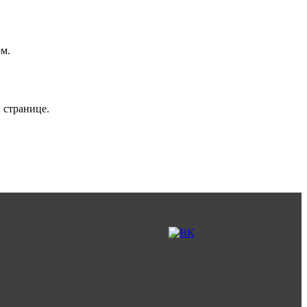
ез лифта, за
договорная
фте входной
500/
700
/1000 ₽
ом.
5 т.р.-35 т.р.
/
ика Браво
бесплатно
ика
по согласованию
 странице.