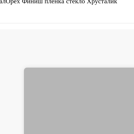
лОрех Финиш пленка стекло Хрусталик
Преимущества
БЕЗ ПРЕДОПЛАТЫ
В
Распродажа
Снят с продажи