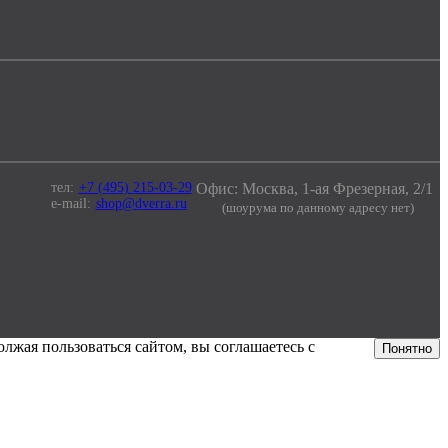
тел:
+7 (495) 215-03-29
Офис: Москва, 1-ая Фрезерная, 2/1
e-mail:
shop@dverra.ru
(шоурума по данному адресу нет)
лжая пользоваться сайтом, вы соглашаетесь с
Понятно