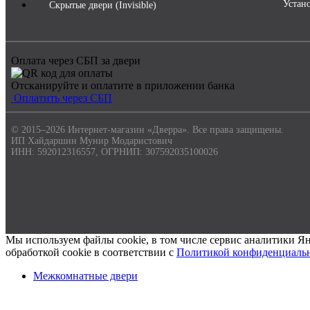
Устан
Скрытые двери (Invisible)
Оплата через СБП за двери
Отсканируйте и оплатите в приложении банка
Оплатить через СБП
© 2015–2026 Интернет-магазин «Дверра». Все права защищены.
ИП Хайдаршин Мунир Модаристович
ИНН: 592012316557, ОГРНИП: 307592035100026
Мы используем файлы cookie, в том числе сервис аналитики Ян
обработкой cookie в соответствии с
Политикой конфиденциаль
Межкомнатные двери