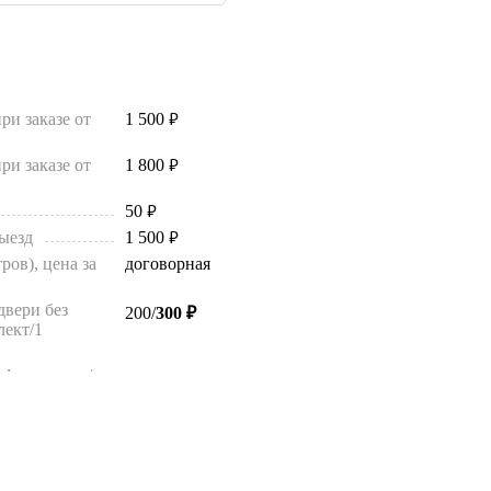
ри заказе от
1 500
руб.
ри заказе от
1 800
руб.
50
руб.
ыезд
1 500
руб.
ров), цена за
договорная
двери без
200/
300 ₽
лект/1
фта за этаж/на
100/200 ₽
ифта за этаж/
100/200 ₽
и от входной
200
руб.
 за этаж