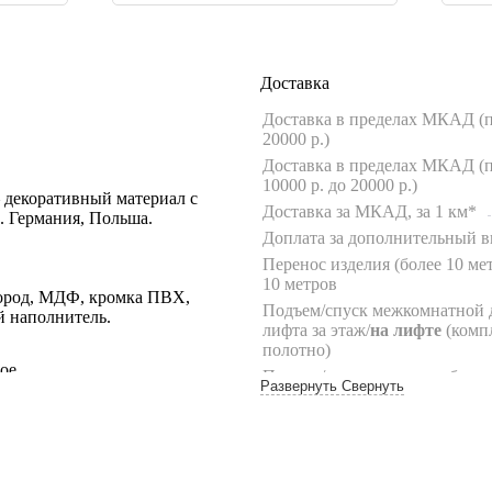
Доставка
Доставка в пределах МКАД (п
20000 р.)
Доставка в пределах МКАД (п
10000 р. до 20000 р.)
— декоративный материал с
Доставка за МКАД, за 1 км*
. Германия, Польша.
Доплата за дополнительный в
Перенос изделия (более 10 мет
10 метров
ород, МДФ, кромка ПВХ,
Подъем/спуск межкомнатной 
й наполнитель.
лифта за этаж/
на лифте
(комп
полотно)
ое.
Подъем/спуск погонажа без ли
Развернуть
Свернуть
лифте (до 10 шт.)
Подъем/спуск фурнитуры без л
на лифте
(до 10 кг)
Подъем/спуск дверной коробк
металлической двери вручную,