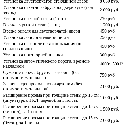
Установка двустворчатой стеклянной двери
8 650
руб.
Установка ответного бруса на дверь купе (под
2 000
руб.
замок)
Установка врезной петли (1 шт.)
250
руб.
Врезка скрытой петли (1 шт.)
1 200
руб.
Врезка ригеля для двустворчатой двери
450
руб.
Установка дополнительной петли
250
руб.
Установка ограничителя открывания (по
450
руб.
согласованию)
Установка притворной планки
300
руб.
Установка автоматического порога, врезной/
4000/1500 ₽
накладной
Сужение проёма брусом 1 сторона (без
750
руб.
стоимости материала)
Зашить верх проема гиспокартоном (без
2 800
руб.
стоимости материалов)
Расширение проема при толщине стены до 15 см
1 000
руб.
(штукатурка, ГКЛ, дерево), за 1 пог. м.
Расширение проема при толщине стены до 15 см
1 500
руб.
(кирпич), за 1 пог. м.
Расширение проема при толщине стены до 15 см
2 000
руб.
(бетон), за 1 пог. м.