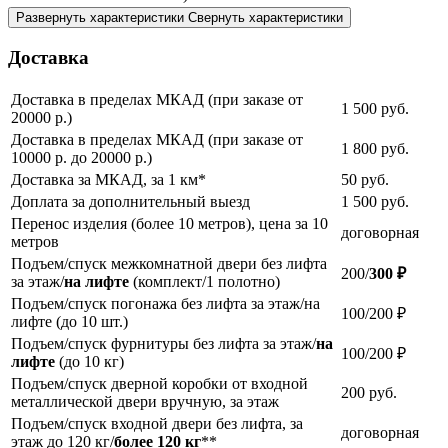
Развернуть характеристики
Свернуть характеристики
Доставка
Доставка в пределах МКАД (при заказе от
1 500
руб.
20000 р.)
Доставка в пределах МКАД (при заказе от
1 800
руб.
10000 р. до 20000 р.)
Доставка за МКАД, за 1 км*
50
руб.
Доплата за дополнительный выезд
1 500
руб.
Перенос изделия (более 10 метров), цена за 10
договорная
метров
Подъем/спуск межкомнатной двери без лифта
200/
300 ₽
за этаж/
на лифте
(комплект/1 полотно)
Подъем/спуск погонажа без лифта за этаж/на
100/200 ₽
лифте (до 10 шт.)
Подъем/спуск фурнитуры без лифта за этаж/
на
100/200 ₽
лифте
(до 10 кг)
Подъем/спуск дверной коробки от входной
200
руб.
металлической двери вручную, за этаж
Подъем/спуск входной двери без лифта, за
договорная
этаж до 120 кг/
более 120 кг
**