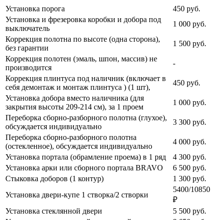
Установка порога
450
руб.
Установка и фрезеровка коробки и добора под
1 000
руб.
выключатель
Коррекция полотна по высоте (одна сторона),
1 500
руб.
без гарантии
Коррекция полотен (эмаль, шпон, массив) не
-
производится
Коррекция плинтуса под наличник (включает в
450
руб.
себя демонтаж и монтаж плинтуса ) (1 шт),
Установка добора вместо наличника (для
1 000
руб.
закрытия высоты 209-214 см), за 1 проем
Переборка сборно-разборного полотна (глухое),
3 300
руб.
обсуждается индивидуально
Переборка сборно-разборного полотна
4 000
руб.
(остекленное), обсуждается индивидуально
Установка портала (обрамление проема) в 1 ряд
4 300
руб.
Установка арки или сборного портала BRAVO
6 500
руб.
Стыковка доборов (1 контур)
1 300
руб.
5400/10850
Установка двери-купе 1 створка/2 створки
₽
Установка стеклянной двери
5 500
руб.