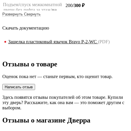
Подъем/спуск межкомнатной
200/
300 ₽
двери без лифта за этаж/
на
Развернуть
Свернуть
лифте
(комплект/1 полотно)
Подъем/спуск погонажа без
100/200 ₽
лифта за этаж/на лифте (до 10
Скачать документацию
шт.)
Подъем/спуск фурнитуры без
100/200 ₽
Защелка пластиковый язычок Bravo P-2-WC
(PDF)
лифта за этаж/
на лифте
(до
10 кг)
Подъем/спуск дверной
200
руб.
коробки от входной
Отзывы о товаре
металлической двери
вручную, за этаж
Оценок пока нет — станьте первым, кто оценит товар.
Подъем/спуск входной двери
договорная
без лифта, за этаж до 120 кг/
Написать отзыв
более 120 кг
**
Здесь появятся отзывы покупателей об этом товаре. Купили
Подъем/спуск на грузовом
500/
700
/1000 ₽
эту дверь? Расскажите, как она вам — это поможет другим с
лифте входной двери,
выбором.
стоимостью до 25 т.р./
25
т.р.-35 т.р.
/более 35 т.р.**
Отзывы о магазине Дверра
Самовывоз со склада
бесплатно
поставщика Браво