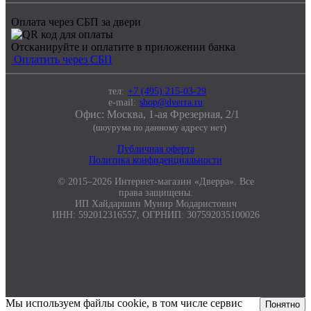
Оплата через СБП за двери
Отсканируйте и оплатите в приложении банка
Оплатить через СБП
тел:
+7 (495) 215-03-29
e-mail:
shop@dverra.ru
Офис: Москва, 1-ая Фрезерная, 2/1
(шоурума по данному адресу нет)
Публичная оферта
Политика конфиденциальности
© 2015–2026 Интернет-магазин «Дверра». Все
права защищены.
ИП Хайдаршин Мунир Модаристович
ИНН: 592012316557, ОГРНИП: 307592035100026
Мы используем файлы cookie, в том числе сервис
Понятно