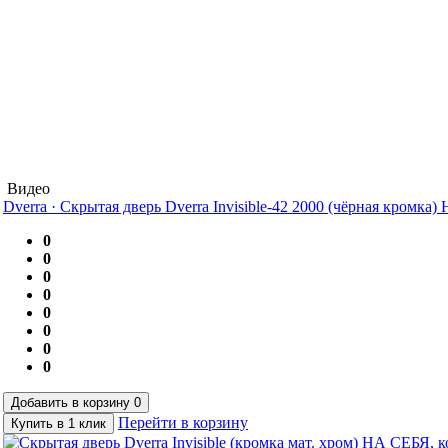
Видео
Dverra
·
Скрытая дверь Dverra Invisible-42 2000 (чёрная кромка
0
0
0
0
0
0
0
0
Добавить в корзину
0
Перейти в корзину
Купить в 1 клик