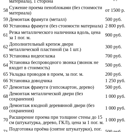
материала), 1 сторона
Сужение проема пеноблоками (без стоимости
58
от 1500 р.
материала)
59
Демонтаж фрамуги (металл)
500
руб.
60
Установка фрамуги (без стоимости материала)
2 800
руб.
Резка металлического наличника вдоль, цена
61
900
руб.
за 1 пог. м.
Дополнительный крепеж двери
62
300
руб.
металлической пластиной (за 1 шт.)
63
Установка видеоглазка
700
руб.
Установка беспроводного звонка (звонок не
64
500
руб.
входит в стоимость)
65
Укладка проводов в проем, за пог. м.
200
руб.
66
Установка доводчика
1 250
руб.
67
Демонтаж фрамуги (гипсокартон, дерево)
500
руб.
Демонтаж металлической двери (без
68
1 000
руб.
сохранения)
Демонтаж входной деревянной двери (без
69
1 000
руб.
сохранения)
Расширение проема при толщине стены до 15
70
1 000
руб.
см (штукатурка, дерево, ГКЛ), цена за 1 пог. м.
Подготовка проёма (снятие штукатурки), пог.
71
500
руб.