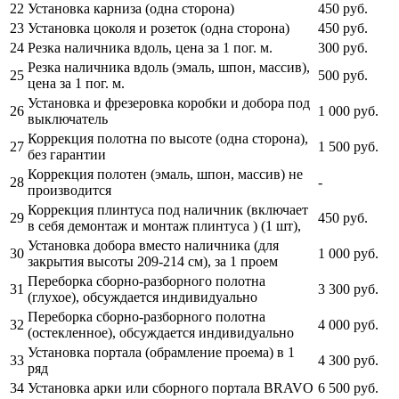
22
Установка карниза (одна сторона)
450
руб.
23
Установка цоколя и розеток (одна сторона)
450
руб.
24
Резка наличника вдоль, цена за 1 пог. м.
300
руб.
Резка наличника вдоль (эмаль, шпон, массив),
25
500
руб.
цена за 1 пог. м.
Установка и фрезеровка коробки и добора под
26
1 000
руб.
выключатель
Коррекция полотна по высоте (одна сторона),
27
1 500
руб.
без гарантии
Коррекция полотен (эмаль, шпон, массив) не
28
-
производится
Коррекция плинтуса под наличник (включает
29
450
руб.
в себя демонтаж и монтаж плинтуса ) (1 шт),
Установка добора вместо наличника (для
30
1 000
руб.
закрытия высоты 209-214 см), за 1 проем
Переборка сборно-разборного полотна
31
3 300
руб.
(глухое), обсуждается индивидуально
Переборка сборно-разборного полотна
32
4 000
руб.
(остекленное), обсуждается индивидуально
Установка портала (обрамление проема) в 1
33
4 300
руб.
ряд
34
Установка арки или сборного портала BRAVO
6 500
руб.