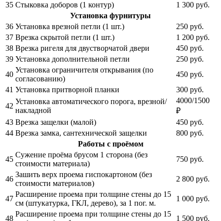
35
Стыковка доборов (1 контур)
1 300
руб.
Установка фурнитуры
36
Установка врезной петли (1 шт.)
250
руб.
37
Врезка скрытой петли (1 шт.)
1 200
руб.
38
Врезка ригеля для двустворчатой двери
450
руб.
39
Установка дополнительной петли
250
руб.
Установка ограничителя открывания (по
40
450
руб.
согласованию)
41
Установка притворной планки
300
руб.
4000/1500
Установка автоматического порога, врезной/
42
накладной
₽
43
Врезка защелки (малой)
450
руб.
44
Врезка замка, сантехнической защелки
800
руб.
Работы с проёмом
Сужение проёма брусом 1 сторона (без
45
750
руб.
стоимости материала)
Зашить верх проема гиспокартоном (без
46
2 800
руб.
стоимости материалов)
Расширение проема при толщине стены до 15
47
1 000
руб.
см (штукатурка, ГКЛ, дерево), за 1 пог. м.
Расширение проема при толщине стены до 15
48
1 500
руб.