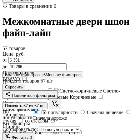
Товары в сравнении
0
Межкомнатные двери шпон
файн-лайн
57 товаров
Цена,
руб.
от
до
Производитель
Больше фильтров
+6
Меньше фильтров
BRAVO
Найдено товаров
57
шт
Цвет
Сбросить
Светлые
Светло-
Поделиться фильтром
коричневые
Коричневые
Отделка
Показать
57
из 57 шт
Шпон файн-лайн
По
По популярности
Сначала дешевле
Тип двери
популярности
Сначала дороже
глухая
со стеклом
Все фильтры
Ширина
Сортировать по:
600
700
800
900
550
Фильтры
0
Высота