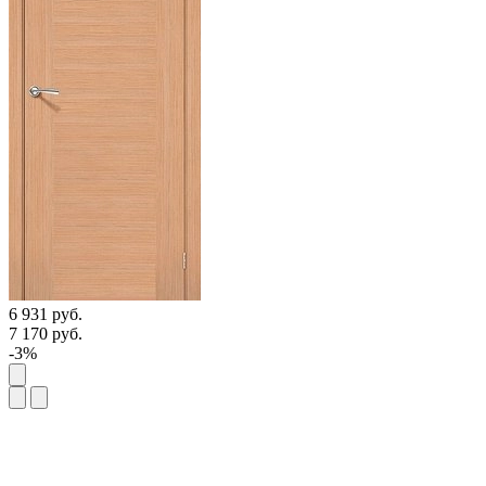
6 931
руб.
7 170
руб.
-3%