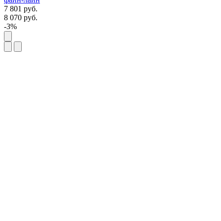
7 801
руб.
8 070
руб.
-3%