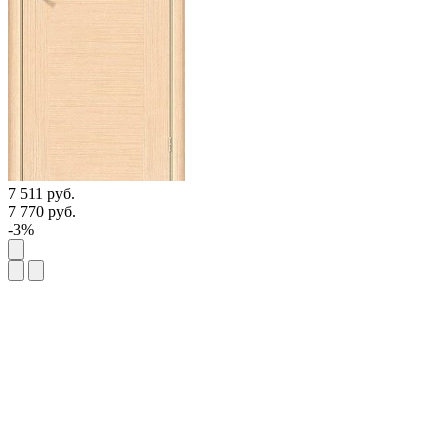
7 511
руб.
7 770
руб.
-3%