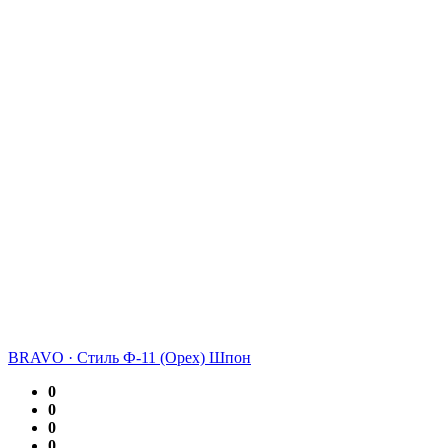
BRAVO
·
Стиль Ф-11 (Орех) Шпон
0
0
0
0