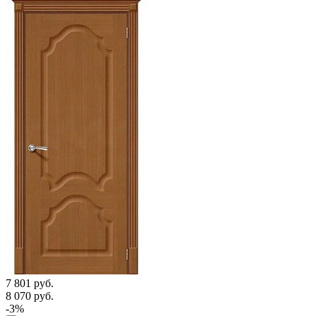
7 801
руб.
8 070
руб.
-3%