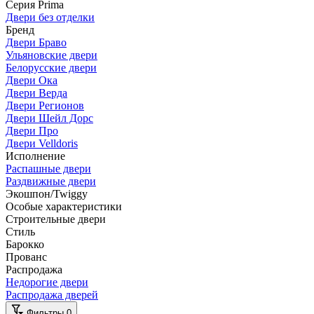
Серия Prima
Двери без отделки
Бренд
Двери Браво
Ульяновские двери
Белорусские двери
Двери Ока
Двери Верда
Двери Регионов
Двери Шейл Дорс
Двери Про
Двери Velldoris
Исполнение
Распашные двери
Раздвижные двери
Экошпон/Twiggy
Особые характеристики
Строительные двери
Стиль
Барокко
Прованс
Распродажа
Недорогие двери
Распродажа дверей
Фильтры
0