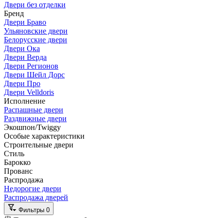
Двери без отделки
Бренд
Двери Браво
Ульяновские двери
Белорусские двери
Двери Ока
Двери Верда
Двери Регионов
Двери Шейл Дорс
Двери Про
Двери Velldoris
Исполнение
Распашные двери
Раздвижные двери
Экошпон/Twiggy
Особые характеристики
Строительные двери
Стиль
Барокко
Прованс
Распродажа
Недорогие двери
Распродажа дверей
Фильтры
0