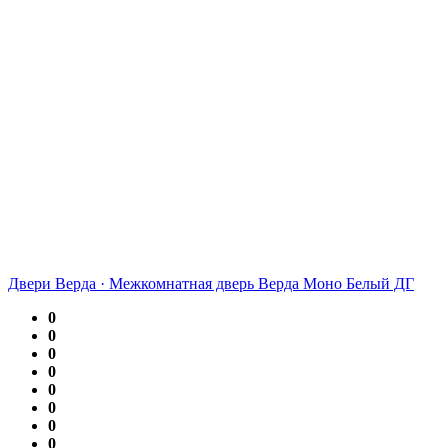
Двери Верда
·
Межкомнатная дверь Верда Моно Белый ДГ
0
0
0
0
0
0
0
0