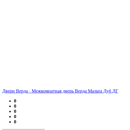
Двери Верда
·
Межкомнатная дверь Верда Мальта Дуб ДГ
0
0
0
0
0