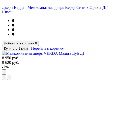
Двери Верда
·
Межкомнатная дверь Верда Сити 3 Орех 2 ДГ
Шпон
0
0
0
0
Добавить в корзину
0
Перейти в корзину
Купить в 1 клик
8 950
руб.
9 620
руб.
-7%