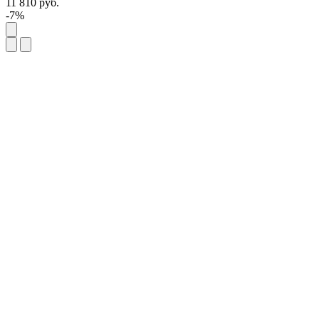
11 810
руб.
-7%