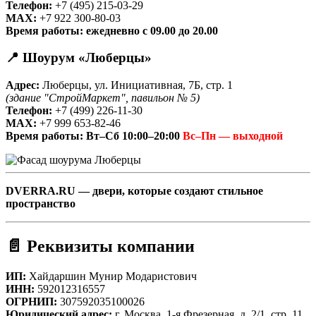
Телефон:
+7 (495) 215-03-29
MAX:
+7 922 300-80-03
Время работы:
ежедневно с 09.00 до 20.00
📍 Шоурум «Люберцы»
Адрес:
Люберцы, ул. Инициативная, 7Б, стр. 1
(здание "СтройМаркет", павильон № 5)
Телефон:
+7 (499) 226-11-30
MAX:
+7 999 653-82-46
Время работы:
Вт–Сб 10:00–20:00
Вс–Пн — выходной
DVE
RR
A.RU — двери, которые создают стильное
пространство
📄 Реквизиты компании
ИП:
Хайдаршин Мунир Модаристович
ИНН:
592012316557
ОГРНИП:
307592035100026
Юридический адрес:
г. Москва, 1-я Фрезерная, д. 2/1, стр. 11