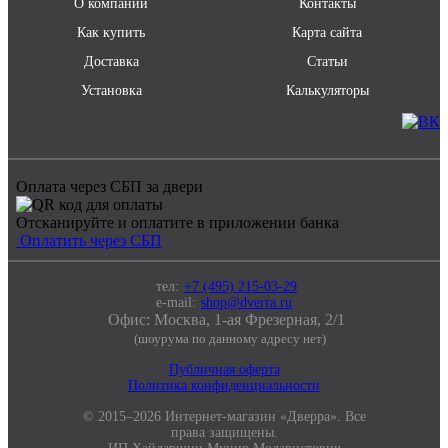
О компании
Контакты
Как купить
Карта сайта
Доставка
Статьи
Установка
Калькуляторы
Оплата через СБП за двери
Отсканируйте и оплатите в приложении банка
Оплатить через СБП
тел:
+7 (495) 215-03-29
e-mail:
shop@dverra.ru
Офис: Москва, 1-ая Фрезерная, 2/1
(шоурума по данному адресу нет)
Публичная оферта
Политика конфиденциальности
© 2015–2026 Интернет-магазин «Дверра». Все
права защищены.