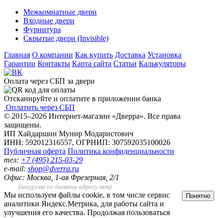
Межкомнатные двери
Входные двери
Фурнитура
Скрытые двери (Invisible)
Главная
О компании
Как купить
Доставка
Установка
Гарантии
Контакты
Карта сайта
Статьи
Калькуляторы
Оплата через СБП за двери
Отсканируйте и оплатите в приложении банка
Оплатить через СБП
© 2015–2026 Интернет-магазин «Дверра». Все права
защищены.
ИП Хайдаршин Мунир Модаристович
ИНН: 592012316557, ОГРНИП: 307592035100026
Публичная оферта
Политика конфиденциальности
тел:
+7 (495) 215-03-29
e-mail:
shop@dverra.ru
Офис: Москва, 1-ая Фрезерная, 2/1
(шоурума по данному адресу нет)
Мы используем файлы cookie, в том числе сервис
Понятно
аналитики Яндекс.Метрика, для работы сайта и
улучшения его качества. Продолжая пользоваться