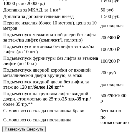
1 800
руб.
10000 р. до 20000 р.)
Доставка за МКАД, за 1 км*
50
руб.
Доплата за дополнительный выезд
1 500
руб.
Перенос изделия (более 10 метров), цена за 10
договорная
метров
Подъем/спуск межкомнатной двери без лифта
200/
300 ₽
за этаж/
на лифте
(комплект/1 полотно)
Подъем/спуск погонажа без лифта за этаж/на
100/200 ₽
лифте (до 10 шт.)
Подъем/спуск фурнитуры без лифта за этаж/
на
100/200 ₽
лифте
(до 10 кг)
Подъем/спуск дверной коробки от входной
200
руб.
металлической двери вручную, за этаж
Подъем/спуск входной двери без лифта, за
договорная
этаж до 120 кг/
более 120 кг
**
Подъем/спуск на грузовом лифте входной
500/
700
/1000
двери, стоимостью до 25 т.р./
25 т.р.-35 т.р.
/
₽
более 35 т.р.**
Самовывоз со склада поставщика Браво
бесплатно
по
Самовывоз со склада поставщика
согласованию
Развернуть
Свернуть