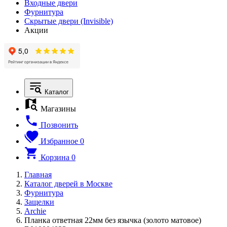
Входные двери
Фурнитура
Скрытые двери (Invisible)
Акции
Каталог
Магазины
Позвонить
Избранное
0
Корзина
0
Главная
Каталог дверей в Москве
Фурнитура
Защелки
Archie
Планка ответная 22мм без язычка (золото матовое)