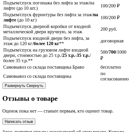
Подъем/спуск погонажа без лифта за этаж/на
100/200 ₽
лифте (до 10 шт.)
Подъем/спуск фурнитуры без лифта за этаж/
на
100/200 ₽
лифте
(до 10 кг)
Подъем/спуск дверной коробки от входной
200
руб.
металлической двери вручную, за этаж
Подъем/спуск входной двери без лифта, за
договорная
этаж до 120 кг/
более 120 кг
**
Подъем/спуск на грузовом лифте входной
500/
700
/1000
двери, стоимостью до 25 т.р./
25 т.р.-35 т.р.
/
₽
более 35 т.р.**
Самовывоз со склада поставщика Браво
бесплатно
по
Самовывоз со склада поставщика
согласованию
Развернуть
Свернуть
Отзывы о товаре
Оценок пока нет — станьте первым, кто оценит товар.
Написать отзыв
Здесь появятся отзывы покупателей об этом товаре. Купили