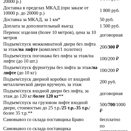
20000 р.)
Доставка в пределах МКАД (при заказе от
1 800
руб.
10000 р. до 20000 р.)
Доставка за МКАД, за 1 км*
50
руб.
Доплата за дополнительный выезд
1 500
руб.
Перенос изделия (более 10 метров), цена за 10
договорная
метров
Подъем/спуск межкомнатной двери без лифта
200/
300 ₽
за этаж/
на лифте
(комплект/1 полотно)
Подъем/спуск погонажа без лифта за этаж/на
100/200 ₽
лифте (до 10 шт.)
Подъем/спуск фурнитуры без лифта за этаж/
на
100/200 ₽
лифте
(до 10 кг)
Подъем/спуск дверной коробки от входной
200
руб.
металлической двери вручную, за этаж
Подъем/спуск входной двери без лифта, за
договорная
этаж до 120 кг/
более 120 кг
**
Подъем/спуск на грузовом лифте входной
500/
700
/1000
двери, стоимостью до 25 т.р./
25 т.р.-35 т.р.
/
₽
более 35 т.р.**
Самовывоз со склада поставщика Браво
бесплатно
по
Самовывоз со склада поставщика