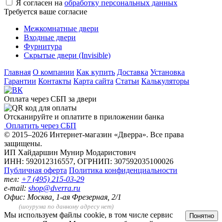
Я согласен на
обработку персональных данных
Требуется ваше согласие
Межкомнатные двери
Входные двери
Фурнитура
Скрытые двери (Invisible)
Главная
О компании
Как купить
Доставка
Установка
Гарантии
Контакты
Карта сайта
Статьи
Калькуляторы
Оплата через СБП за двери
Отсканируйте и оплатите в приложении банка
Оплатить через СБП
© 2015–2026 Интернет-магазин «Дверра». Все права
защищены.
ИП Хайдаршин Мунир Модаристович
ИНН: 592012316557, ОГРНИП: 307592035100026
Публичная оферта
Политика конфиденциальности
тел:
+7 (495) 215-03-29
e-mail:
shop@dverra.ru
Офис: Москва, 1-ая Фрезерная, 2/1
(шоурума по данному адресу нет)
Мы используем файлы cookie, в том числе сервис
Понятно