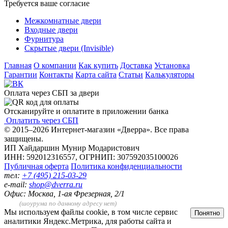
Требуется ваше согласие
Межкомнатные двери
Входные двери
Фурнитура
Скрытые двери (Invisible)
Главная
О компании
Как купить
Доставка
Установка
Гарантии
Контакты
Карта сайта
Статьи
Калькуляторы
Оплата через СБП за двери
Отсканируйте и оплатите в приложении банка
Оплатить через СБП
© 2015–2026 Интернет-магазин «Дверра». Все права
защищены.
ИП Хайдаршин Мунир Модаристович
ИНН: 592012316557, ОГРНИП: 307592035100026
Публичная оферта
Политика конфиденциальности
тел:
+7 (495) 215-03-29
e-mail:
shop@dverra.ru
Офис: Москва, 1-ая Фрезерная, 2/1
(шоурума по данному адресу нет)
Мы используем файлы cookie, в том числе сервис
Понятно
аналитики Яндекс.Метрика, для работы сайта и