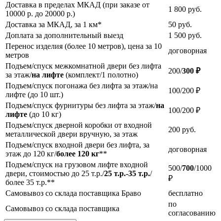
Доставка в пределах МКАД (при заказе от
1 800
руб.
10000 р. до 20000 р.)
Доставка за МКАД, за 1 км*
50
руб.
Доплата за дополнительный выезд
1 500
руб.
Перенос изделия (более 10 метров), цена за 10
договорная
метров
Подъем/спуск межкомнатной двери без лифта
200/
300 ₽
за этаж/
на лифте
(комплект/1 полотно)
Подъем/спуск погонажа без лифта за этаж/на
100/200 ₽
лифте (до 10 шт.)
Подъем/спуск фурнитуры без лифта за этаж/
на
100/200 ₽
лифте
(до 10 кг)
Подъем/спуск дверной коробки от входной
200
руб.
металлической двери вручную, за этаж
Подъем/спуск входной двери без лифта, за
договорная
этаж до 120 кг/
более 120 кг
**
Подъем/спуск на грузовом лифте входной
500/
700
/1000
двери, стоимостью до 25 т.р./
25 т.р.-35 т.р.
/
₽
более 35 т.р.**
Самовывоз со склада поставщика Браво
бесплатно
по
Самовывоз со склада поставщика
согласованию