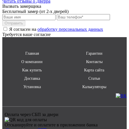
Читать отзывы о Дверра
Вызвать замерщика
Самовывоз со склада
бесплатно
Бесплатный замер (от 2-х дверей)
поставщика Браво
Самовывоз со склада
по согласованию
Отправить
поставщика
Я согласен на
обработку персональных данных
Требуется ваше согласие
Главная
Гарантии
О компании
Контакты
Как купить
Карта сайта
Доставка
Статьи
Установка
Калькуляторы
Оплата через СБП за двери
Отсканируйте и оплатите в приложении банка