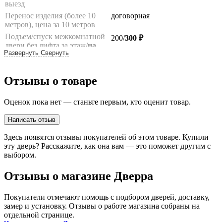
выезд
Перенос изделия (более 10
договорная
метров), цена за 10 метров
Подъем/спуск межкомнатной
200/
300 ₽
двери без лифта за этаж/
на
Развернуть
Свернуть
лифте
(комплект/1 полотно)
Подъем/спуск погонажа без
100/200 ₽
лифта за этаж/на лифте (до 10
Отзывы о товаре
шт.)
Подъем/спуск фурнитуры без
100/200 ₽
Оценок пока нет — станьте первым, кто оценит товар.
лифта за этаж/
на лифте
(до
10 кг)
Написать отзыв
Подъем/спуск дверной
200
руб.
коробки от входной
Здесь появятся отзывы покупателей об этом товаре. Купили
металлической двери
эту дверь? Расскажите, как она вам — это поможет другим с
вручную, за этаж
выбором.
Подъем/спуск входной двери
договорная
без лифта, за этаж до 120 кг/
Отзывы о магазине Дверра
более 120 кг
**
Подъем/спуск на грузовом
500/
700
/1000 ₽
Покупатели отмечают помощь с подбором дверей, доставку,
лифте входной двери,
замер и установку. Отзывы о работе магазина собраны на
стоимостью до 25 т.р./
25
отдельной странице.
т.р.-35 т.р.
/более 35 т.р.**