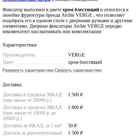
Фиксатор выполнен в цвете
хром блестящий
и относится к
линейке фурнитуры бренда Archie VERGE , что позволяет
подобрать его в едином стиле с дверными ручками и другими
элементами. Дверные фиксаторы Archie VERGE нередко
рекомендуют рассматривать при комплектации
межкомнатных дверей Ока
, когда требуется аккуратное и
функциональное решение для внутренних помещений.
Характеристики
Развернуть описание
Свернуть описание
Производитель
VERGE
Цвет
хром блестящий
Развернуть характеристики
Свернуть характеристики
Доставка
Доставка в пределах МКАД
1 500
руб.
(при заказе от 20000 р.)
Доставка в пределах МКАД
1 800
руб.
(при заказе от 10000 р. до
20000 р.)
Доставка за МКАД, за 1 км*
50
руб.
Доплата за дополнительный
1 500
руб.