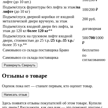
лифте (до 10 шт.)
Подъем/спуск фурнитуры без лифта за этаж/
на
100/200 ₽
лифте
(до 10 кг)
Подъем/спуск дверной коробки от входной
200
руб.
металлической двери вручную, за этаж
Подъем/спуск входной двери без лифта, за
договорная
этаж до 120 кг/
более 120 кг
**
Подъем/спуск на грузовом лифте входной
500/
700
/1000
двери, стоимостью до 25 т.р./
25 т.р.-35 т.р.
/
₽
более 35 т.р.**
Самовывоз со склада поставщика Браво
бесплатно
по
Самовывоз со склада поставщика
согласованию
Развернуть
Свернуть
Отзывы о товаре
Оценок пока нет — станьте первым, кто оценит товар.
Написать отзыв
Здесь появятся отзывы покупателей об этом товаре. Купили
эту дверь? Расскажите, как она вам — это поможет другим с