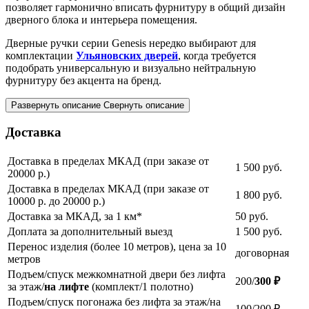
позволяет гармонично вписать фурнитуру в общий дизайн
дверного блока и интерьера помещения.
Дверные ручки серии Genesis нередко выбирают для
комплектации
Ульяновских дверей
, когда требуется
подобрать универсальную и визуально нейтральную
фурнитуру без акцента на бренд.
Развернуть описание
Свернуть описание
Доставка
Доставка в пределах МКАД (при заказе от
1 500
руб.
20000 р.)
Доставка в пределах МКАД (при заказе от
1 800
руб.
10000 р. до 20000 р.)
Доставка за МКАД, за 1 км*
50
руб.
Доплата за дополнительный выезд
1 500
руб.
Перенос изделия (более 10 метров), цена за 10
договорная
метров
Подъем/спуск межкомнатной двери без лифта
200/
300 ₽
за этаж/
на лифте
(комплект/1 полотно)
Подъем/спуск погонажа без лифта за этаж/на
100/200 ₽