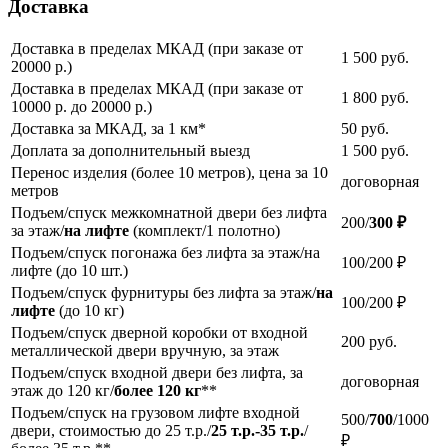
Доставка
Доставка в пределах МКАД (при заказе от
1 500
руб.
20000 р.)
Доставка в пределах МКАД (при заказе от
1 800
руб.
10000 р. до 20000 р.)
Доставка за МКАД, за 1 км*
50
руб.
Доплата за дополнительный выезд
1 500
руб.
Перенос изделия (более 10 метров), цена за 10
договорная
метров
Подъем/спуск межкомнатной двери без лифта
200/
300 ₽
за этаж/
на лифте
(комплект/1 полотно)
Подъем/спуск погонажа без лифта за этаж/на
100/200 ₽
лифте (до 10 шт.)
Подъем/спуск фурнитуры без лифта за этаж/
на
100/200 ₽
лифте
(до 10 кг)
Подъем/спуск дверной коробки от входной
200
руб.
металлической двери вручную, за этаж
Подъем/спуск входной двери без лифта, за
договорная
этаж до 120 кг/
более 120 кг
**
Подъем/спуск на грузовом лифте входной
500/
700
/1000
двери, стоимостью до 25 т.р./
25 т.р.-35 т.р.
/
₽