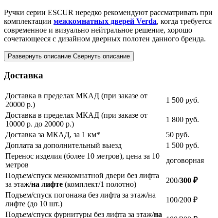
Ручки серии ESCUR нередко рекомендуют рассматривать при
комплектации
межкомнатных дверей Verda
, когда требуется
современное и визуально нейтральное решение, хорошо
сочетающееся с дизайном дверных полотен данного бренда.
Развернуть описание
Свернуть описание
Доставка
Доставка в пределах МКАД (при заказе от
1 500
руб.
20000 р.)
Доставка в пределах МКАД (при заказе от
1 800
руб.
10000 р. до 20000 р.)
Доставка за МКАД, за 1 км*
50
руб.
Доплата за дополнительный выезд
1 500
руб.
Перенос изделия (более 10 метров), цена за 10
договорная
метров
Подъем/спуск межкомнатной двери без лифта
200/
300 ₽
за этаж/
на лифте
(комплект/1 полотно)
Подъем/спуск погонажа без лифта за этаж/на
100/200 ₽
лифте (до 10 шт.)
Подъем/спуск фурнитуры без лифта за этаж/
на