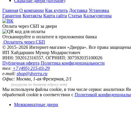
Скрытые двери (Invisible)
Главная
О компании
Как купить
Доставка
Установка
Гарантии
Контакты
Карта сайта
Статьи
Калькуляторы
Оплата через СБП за двери
Отсканируйте и оплатите в приложении банка
Оплатить через СБП
© 2015–2026 Интернет-магазин «Дверра». Все права защищены
ИП Хайдаршин Мунир Модаристович
ИНН: 592012316557, ОГРНИП: 307592035100026
Публичная оферта
Политика конфиденциальности
тел:
+7 (495) 215-03-29
e-mail:
shop@dverra.ru
Офис: Москва, 1-ая Фрезерная, 2/1
(шоурума по данному адресу нет)
Мы используем файлы cookie, в том числе сервис аналитики Ян
обработкой cookie в соответствии с
Политикой конфиденциаль
Межкомнатные двери