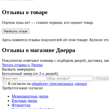
лифте (до 10 шт.)
Подъем/спуск фурнитуры без лифта за этаж/
100/200 ₽
на лифте
(до 10 кг)
Отзывы о товаре
Подъем/спуск дверной коробки от входной
200
руб.
металлической двери вручную, за этаж
Оценок пока нет — станьте первым, кто оценит товар.
Подъем/спуск входной двери без лифта, за
договорная
этаж до 120 кг/
более 120 кг
**
Написать отзыв
Подъем/спуск на грузовом лифте входной
500/
700
/1000 ₽
Здесь появятся отзывы покупателей об этом товаре. Купили эт
двери, стоимостью до 25 т.р./
25 т.р.-35 т.р.
/
более 35 т.р.**
Отзывы о магазине Дверра
Самовывоз со склада поставщика Браво
бесплатно
Самовывоз со склада поставщика
по согласовани
Покупатели отмечают помощь с подбором дверей, доставку, зам
Читать отзывы о Дверра
Вызвать замерщика
Бесплатный замер (от 2-х дверей)
Отправи
Я согласен на
обработку персональных данных
Требуется ваше согласие
Межкомнатные двери
Входные двери
Фурнитура