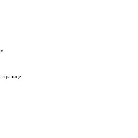
ом.
 странице.