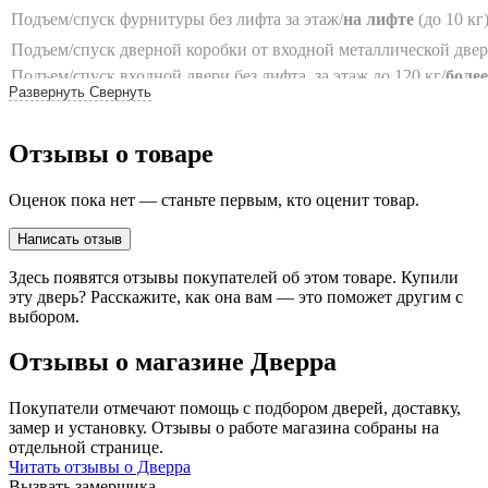
Подъем/спуск фурнитуры без лифта за этаж/
на лифте
(до 10 кг
Подъем/спуск дверной коробки от входной металлической двер
Подъем/спуск входной двери без лифта, за этаж до 120 кг/
более
Развернуть
Свернуть
Подъем/спуск на грузовом лифте входной двери, стоимостью до 
Самовывоз со склада поставщика Браво
Отзывы о товаре
Самовывоз со склада поставщика
Оценок пока нет — станьте первым, кто оценит товар.
Написать отзыв
Здесь появятся отзывы покупателей об этом товаре. Купили
эту дверь? Расскажите, как она вам — это поможет другим с
выбором.
Отзывы о магазине Дверра
Покупатели отмечают помощь с подбором дверей, доставку,
замер и установку. Отзывы о работе магазина собраны на
отдельной странице.
Читать отзывы о Дверра
Вызвать замерщика