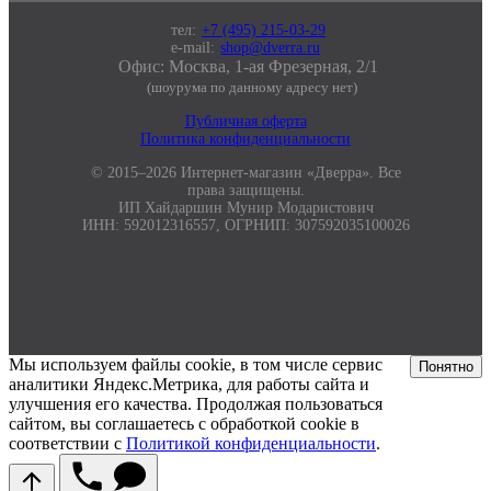
тел:
+7 (495) 215-03-29
e-mail:
shop@dverra.ru
Офис: Москва, 1-ая Фрезерная, 2/1
(шоурума по данному адресу нет)
Публичная оферта
Политика конфиденциальности
© 2015–2026 Интернет-магазин «Дверра». Все
права защищены.
ИП Хайдаршин Мунир Модаристович
ИНН: 592012316557, ОГРНИП: 307592035100026
Мы используем файлы cookie, в том числе сервис
Понятно
аналитики Яндекс.Метрика, для работы сайта и
улучшения его качества. Продолжая пользоваться
сайтом, вы соглашаетесь с обработкой cookie в
соответствии с
Политикой конфиденциальности
.