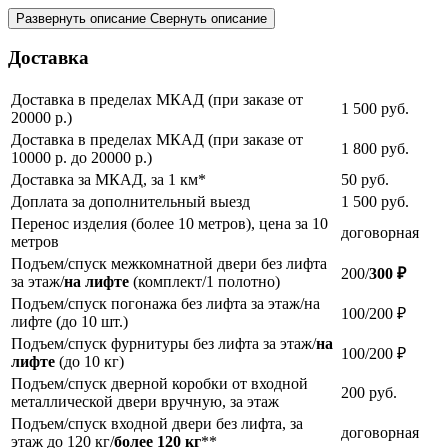
Развернуть описание
Свернуть описание
Доставка
Доставка в пределах МКАД (при заказе от
1 500
руб.
20000 р.)
Доставка в пределах МКАД (при заказе от
1 800
руб.
10000 р. до 20000 р.)
Доставка за МКАД, за 1 км*
50
руб.
Доплата за дополнительный выезд
1 500
руб.
Перенос изделия (более 10 метров), цена за 10
договорная
метров
Подъем/спуск межкомнатной двери без лифта
200/
300 ₽
за этаж/
на лифте
(комплект/1 полотно)
Подъем/спуск погонажа без лифта за этаж/на
100/200 ₽
лифте (до 10 шт.)
Подъем/спуск фурнитуры без лифта за этаж/
на
100/200 ₽
лифте
(до 10 кг)
Подъем/спуск дверной коробки от входной
200
руб.
металлической двери вручную, за этаж
Подъем/спуск входной двери без лифта, за
договорная
этаж до 120 кг/
более 120 кг
**