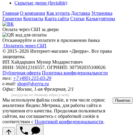
Скрытые двери (Invisible)
Главная
О компании
Как купить
Доставка
Установка
Гарантии
Контакты
Карта сайта
Статьи
Калькуляторы
Оплата через СБП за двери
Отсканируйте и оплатите в приложении банка
Оплатить через СБП
© 2015–2026 Интернет-магазин «Дверра». Все права
защищены.
ИП Хайдаршин Мунир Модаристович
ИНН: 592012316557, ОГРНИП: 307592035100026
Публичная оферта
Политика конфиденциальности
тел:
+7 (495) 215-03-29
e-mail:
shop@dverra.ru
Офис: Москва, 1-ая Фрезерная, 2/1
(шоурума по данному адресу нет)
Мы используем файлы cookie, в том числе сервис
Понятно
аналитики Яндекс.Метрика, для работы сайта и
улучшения его качества. Продолжая пользоваться
сайтом, вы соглашаетесь с обработкой cookie в
соответствии с
Политикой конфиденциальности
.