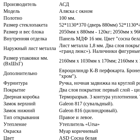
Производитель
АСД
Модель
Аляска с окном
Полотно
100 мм.
Размер стеклопакета
52*1130*370 (дверь 880мм) 52*1130*
Размер и вес блока
2050мм х 880мм - 120кг; 2050мм х 96
Внутренняя отделка
Панель МДФ 16 мм. Цвет "сосна бела
Лист металла 1,8 мм. Два слоя покр
Наружный лист металла
«гранд люкс»). Наличники фигурные
Размер упаковки мм.
2160мм х 1030мм х 170мм; 2160мм х 
(ВхШхГ)
Евроцилиндр К-В перфокарта. Бронен
Дополнительно
"хром").
Фурнитура
Ручка, ночная задвижка на круглой
Покрытие
Два слоя покрытия: первый слой - ц
Дверная коробка
Терморазрыв. 3 контура уплотнения.
Замок верхний
Galeon 817 (сувальдный).
Замок нижний
Galeon 816 (цилиндровый).
Тип открывания
Правое и левое.
Утепление
Утеплитель «Ursa»
Окраска
Муар коричневый
Цвет
ASD Сосна белая