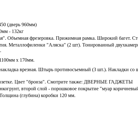
450 (дверь 960мм)
0мм - 132кг
я". Объемная фрезеровка. Прижимная рамка. Широкий багет. Ст
ытия. Металлофиленки "Аляска" (2 шт). Тонированный двухкамерн
.
1100мм х 170мм.
акладка врезная. Штырь противосъемный (3 шт.). Накладки со 
 розетке. Цвет "бронза". Смотрите также: ДВЕРНЫЕ ГАДЖЕТЫ
инкогрунт, второй слой - порошковое покрытие "муар коричневы
 Толщина (глубина) коробки 120 мм.