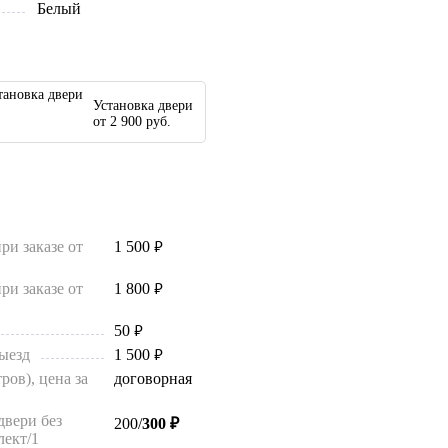
Белый
Установка двери
от 2 900 руб.
ри заказе от
1 500
руб.
ри заказе от
1 800
руб.
50
руб.
ыезд
1 500
руб.
ров), цена за
договорная
двери без
200/
300 ₽
лект/1