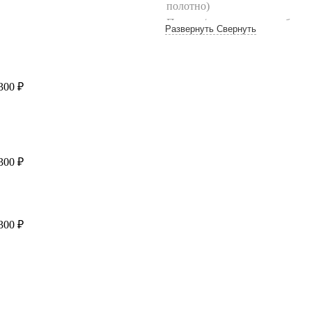
полотно)
Подъем/спуск погонажа без ли
Развернуть
Свернуть
лифте (до 10 шт.)
Подъем/спуск фурнитуры без л
на лифте
(до 10 кг)
Подъем/спуск дверной коробк
300 ₽
металлической двери вручную,
Подъем/спуск входной двери б
этаж до 120 кг/
более 120 кг
**
Подъем/спуск на грузовом ли
двери, стоимостью до 25 т.р./
2
300 ₽
более 35 т.р.**
Самовывоз со склада поставщ
Самовывоз со склада поставщ
300 ₽
200 ₽