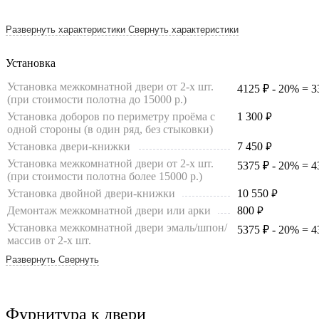
Развернуть характеристики
Свернуть характеристики
Установка
Установка межкомнатной двери от 2-х шт.
4125 ₽ - 20% = 3
(при стоимости полотна до 15000 р.)
Установка доборов по периметру проёма с
1 300
руб.
одной стороны (в один ряд, без стыковки)
Установка двери-книжки
7 450
руб.
Установка межкомнатной двери от 2-х шт.
5375 ₽ - 20% = 4
(при стоимости полотна более 15000 р.)
Установка двойной двери-книжки
10 550
руб.
Демонтаж межкомнатной двери или арки
800
руб.
Установка межкомнатной двери эмаль/шпон/
5375 ₽ - 20% = 4
массив от 2-х шт.
Демонтаж фрамуги (гипсокартон, дерево)
400
руб.
Развернуть
Свернуть
Установка только одной межкомнатной
7750 ₽ - 20% = 6
двери
Установка карниза (одна сторона)
450
руб.
Фурнитура к двери