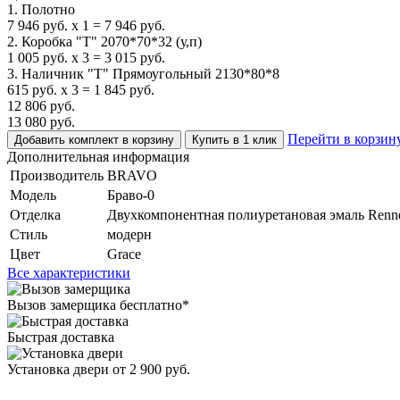
1. Полотно
7 946
руб.
x
1
=
7 946
руб.
2. Коробка "Т" 2070*70*32 (у,п)
1 005
руб.
x
3
=
3 015
руб.
3. Наличник "Т" Прямоугольный 2130*80*8
615
руб.
x
3
=
1 845
руб.
12 806
руб.
13 080
руб.
Перейти в корзин
Добавить комплект в корзину
Купить в 1 клик
Дополнительная информация
Производитель
BRAVO
Модель
Браво-0
Отделка
Двухкомпонентная полиуретановая эмаль Renne
Стиль
модерн
Цвет
Grace
Все характеристики
Вызов замерщика
бесплатно*
Быстрая доставка
Установка двери
от 2 900 руб.