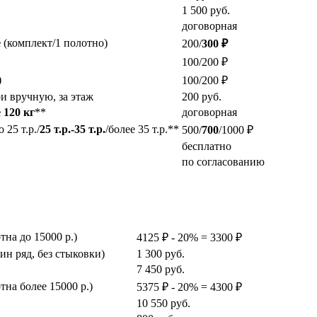
1 500
руб.
договорная
е
(комплект/1 полотно)
200/
300 ₽
100/200 ₽
)
100/200 ₽
и вручную, за этаж
200
руб.
 120 кг
**
договорная
25 т.р./
25 т.р.-35 т.р.
/более 35 т.р.**
500/
700
/1000 ₽
бесплатно
по согласованию
на до 15000 р.)
4125 ₽ - 20% = 3300 ₽
ин ряд, без стыковки)
1 300
руб.
7 450
руб.
на более 15000 р.)
5375 ₽ - 20% = 4300 ₽
10 550
руб.