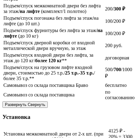
Подъем/спуск межкомнатной двери без лифта
200/
300 ₽
за этаж/
на лифте
(комплект/1 полотно)
Подъем/спуск погонажа без лифта за этаж/на
100/200 ₽
лифте (до 10 шт.)
Подъем/спуск фурнитуры без лифта за этаж/
на
100/200 ₽
лифте
(до 10 кг)
Подъем/спуск дверной коробки от входной
200
руб.
металлической двери вручную, за этаж
Подъем/спуск входной двери без лифта, за
договорная
этаж до 120 кг/
более 120 кг
**
Подъем/спуск на грузовом лифте входной
500/
700
/1000
двери, стоимостью до 25 т.р./
25 т.р.-35 т.р.
/
₽
более 35 т.р.**
Самовывоз со склада поставщика Браво
бесплатно
по
Самовывоз со склада поставщика
согласованию
Развернуть
Свернуть
Установка
4125 ₽ -
Установка межкомнатной двери от 2-х шт. (при
20% = 3300