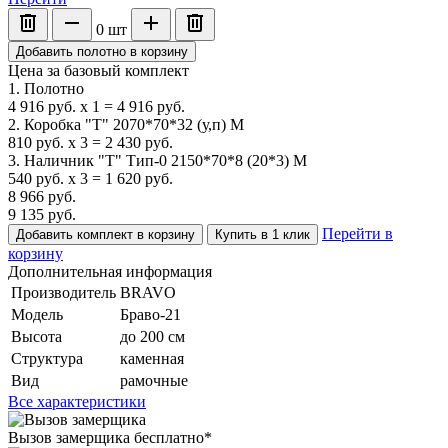
0
шт
Добавить полотно в корзину
Цена за базовый комплект
1. Полотно
4 916
руб.
x
1
=
4 916
руб.
2. Коробка "Т" 2070*70*32 (у,п) М
810
руб.
x
3
=
2 430
руб.
3. Наличник "Т" Тип-0 2150*70*8 (20*3) М
540
руб.
x
3
=
1 620
руб.
8 966
руб.
9 135
руб.
Перейти в
Добавить комплект в корзину
Купить в 1 клик
корзину
Дополнительная информация
Производитель
BRAVO
Модель
Браво-21
Высота
до 200 см
Структура
каменная
Вид
рамочные
Все характеристики
Вызов замерщика
бесплатно*