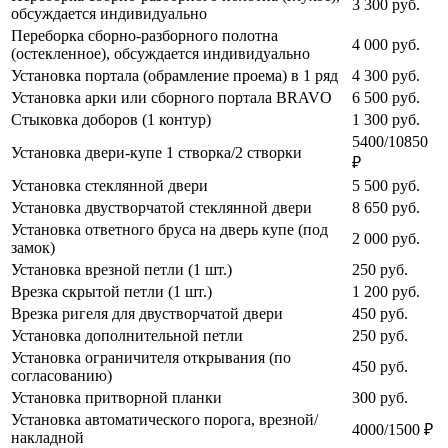
3 300
руб.
обсуждается индивидуально
Переборка сборно-разборного полотна
4 000
руб.
(остекленное), обсуждается индивидуально
Установка портала (обрамление проема) в 1 ряд
4 300
руб.
Установка арки или сборного портала BRAVO
6 500
руб.
Стыковка доборов (1 контур)
1 300
руб.
5400/10850
Установка двери-купе 1 створка/2 створки
₽
Установка стеклянной двери
5 500
руб.
Установка двустворчатой стеклянной двери
8 650
руб.
Установка ответного бруса на дверь купе (под
2 000
руб.
замок)
Установка врезной петли (1 шт.)
250
руб.
Врезка скрытой петли (1 шт.)
1 200
руб.
Врезка ригеля для двустворчатой двери
450
руб.
Установка дополнительной петли
250
руб.
Установка ограничителя открывания (по
450
руб.
согласованию)
Установка притворной планки
300
руб.
Установка автоматического порога, врезной/
4000/1500 ₽
накладной