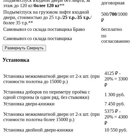
Подъем/спуск входной двери без лифта, за
договорная
этаж до 120 кг/
более 120 кг
**
Подъем/спуск на грузовом лифте входной
500/
700
/1000
двери, стоимостью до 25 т.р./
25 т.р.-35 т.р.
/
₽
более 35 т.р.**
Самовывоз со склада поставщика Браво
бесплатно
по
Самовывоз со склада поставщика
согласованию
Развернуть
Свернуть
Установка
4125 ₽ -
Установка межкомнатной двери от 2-х шт. (при
20% = 3300
стоимости полотна до 15000 р.)
₽
Установка доборов по периметру проёма с
1 300
руб.
одной стороны (в один ряд, без стыковки)
Установка двери-книжки
7 450
руб.
5375 ₽ -
Установка межкомнатной двери от 2-х шт. (при
20% = 4300
стоимости полотна более 15000 р.)
₽
Установка двойной двери-книжки
10 550
руб.