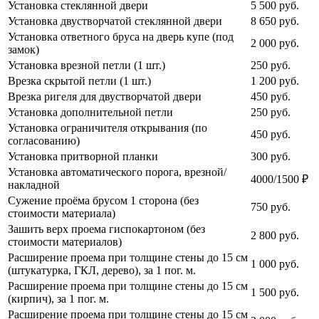
Установка стеклянной двери
5 500
руб.
Установка двустворчатой стеклянной двери
8 650
руб.
Установка ответного бруса на дверь купе (под
2 000
руб.
замок)
Установка врезной петли (1 шт.)
250
руб.
Врезка скрытой петли (1 шт.)
1 200
руб.
Врезка ригеля для двустворчатой двери
450
руб.
Установка дополнительной петли
250
руб.
Установка ограничителя открывания (по
450
руб.
согласованию)
Установка притворной планки
300
руб.
Установка автоматического порога, врезной/
4000/1500 ₽
накладной
Сужение проёма брусом 1 сторона (без
750
руб.
стоимости материала)
Зашить верх проема гиспокартоном (без
2 800
руб.
стоимости материалов)
Расширение проема при толщине стены до 15 см
1 000
руб.
(штукатурка, ГКЛ, дерево), за 1 пог. м.
Расширение проема при толщине стены до 15 см
1 500
руб.
(кирпич), за 1 пог. м.
Расширение проема при толщине стены до 15 см