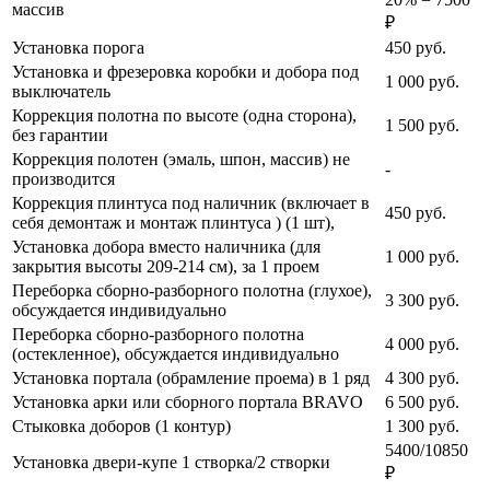
массив
₽
Установка порога
450
руб.
Установка и фрезеровка коробки и добора под
1 000
руб.
выключатель
Коррекция полотна по высоте (одна сторона),
1 500
руб.
без гарантии
Коррекция полотен (эмаль, шпон, массив) не
-
производится
Коррекция плинтуса под наличник (включает в
450
руб.
себя демонтаж и монтаж плинтуса ) (1 шт),
Установка добора вместо наличника (для
1 000
руб.
закрытия высоты 209-214 см), за 1 проем
Переборка сборно-разборного полотна (глухое),
3 300
руб.
обсуждается индивидуально
Переборка сборно-разборного полотна
4 000
руб.
(остекленное), обсуждается индивидуально
Установка портала (обрамление проема) в 1 ряд
4 300
руб.
Установка арки или сборного портала BRAVO
6 500
руб.
Стыковка доборов (1 контур)
1 300
руб.
5400/10850
Установка двери-купе 1 створка/2 створки
₽