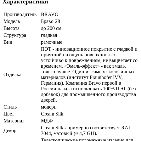
Характеристики
Производитель
BRAVO
Модель
Браво-28
Высота
до 200 см
Структура
гладкая
Вид
рамочные
ПЭТ - инновационное покрытие c гладкой и
приятной на ощупь поверхностью,
устойчиво к повреждениям, не выцветает со
временем. «Эмаль-эффект» - как эмаль,
только лучше. Один из самых экологичных
Отделка
материалов (институт Fraunhofer IVV,
Германия). Компания Bravo первой в
России начала использовать 100% ПЭТ (без
добавок) для промышленного производства
дверей.
Стиль
модерн
Цвет
Cream Silk
Материал
МДФ
Cream Silk - примерно соответствует RAL
Декор
7044, матовый (≈ 4,7 GU).
Телескопические погонажные изделия для