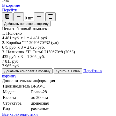
-3%
В корзине
Перейти
0
шт
Добавить полотно в корзину
Цена за базовый комплект
1. Полотно
4 481
руб.
x
1
=
4 481
руб.
2. Коробка "Т" 2070*70*32 (у,п)
675
руб.
x
3
=
2 025
руб.
3. Наличник "Т" Тип-0 2150*70*8 (20*3)
435
руб.
x
3
=
1 305
руб.
7 811
руб.
7 965
руб.
Перейти в
Добавить комплект в корзину
Купить в 1 клик
корзину
Дополнительная информация
Производитель
BRAVO
Модель
Браво-28
Высота
до 200 см
Структура
древесная
Вид
рамочные
Все характеристики