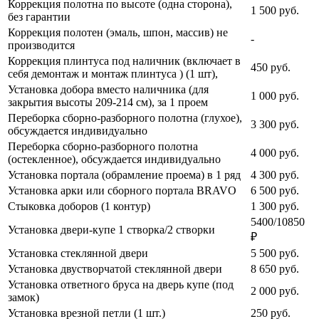
Коррекция полотна по высоте (одна сторона),
1 500
руб.
без гарантии
Коррекция полотен (эмаль, шпон, массив) не
-
производится
Коррекция плинтуса под наличник (включает в
450
руб.
себя демонтаж и монтаж плинтуса ) (1 шт),
Установка добора вместо наличника (для
1 000
руб.
закрытия высоты 209-214 см), за 1 проем
Переборка сборно-разборного полотна (глухое),
3 300
руб.
обсуждается индивидуально
Переборка сборно-разборного полотна
4 000
руб.
(остекленное), обсуждается индивидуально
Установка портала (обрамление проема) в 1 ряд
4 300
руб.
Установка арки или сборного портала BRAVO
6 500
руб.
Стыковка доборов (1 контур)
1 300
руб.
5400/10850
Установка двери-купе 1 створка/2 створки
₽
Установка стеклянной двери
5 500
руб.
Установка двустворчатой стеклянной двери
8 650
руб.
Установка ответного бруса на дверь купе (под
2 000
руб.
замок)
Установка врезной петли (1 шт.)
250
руб.