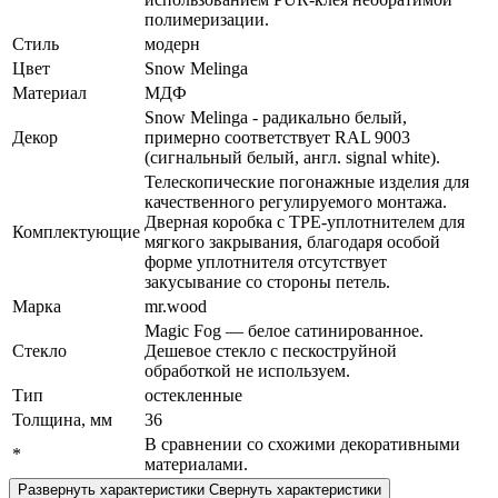
полимеризации.
Стиль
модерн
Цвет
Snow Melinga
Материал
МДФ
Snow Melinga - радикально белый,
Декор
примерно соответствует RAL 9003
(cигнальный белый, англ. signal white).
Телескопические погонажные изделия для
качественного регулируемого монтажа.
Дверная коробка с TPE-уплотнителем для
Комплектующие
мягкого закрывания, благодаря особой
форме уплотнителя отсутствует
закусывание со стороны петель.
Марка
mr.wood
Magic Fog — белое сатинированное.
Стекло
Дешевое стекло с пескоструйной
обработкой не используем.
Тип
остекленные
Толщина, мм
36
В сравнении со схожими декоративными
*
материалами.
Развернуть характеристики
Свернуть характеристики