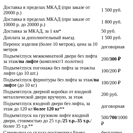
Доставка в пределах МКАД (при заказе от
1 500
руб.
20000 р.)
Доставка в пределах МКАД (при заказе от
1 800
руб.
10000 р. до 20000 р.)
Доставка за МКАД, за 1 км*
50
руб.
Доплата за дополнительный выезд
1 500
руб.
Перенос изделия (более 10 метров), цена за 10
договорная
метров
Подъем/спуск межкомнатной двери без лифта
200/
300 ₽
за этаж/
на лифте
(комплект/1 полотно)
Подъем/спуск погонажа без лифта за этаж/на
100/200 ₽
лифте (до 10 шт.)
Подъем/спуск фурнитуры без лифта за этаж/
на
100/200 ₽
лифте
(до 10 кг)
Подъем/спуск дверной коробки от входной
200
руб.
металлической двери вручную, за этаж
Подъем/спуск входной двери без лифта, за
договорная
этаж до 120 кг/
более 120 кг
**
Подъем/спуск на грузовом лифте входной
500/
700
/1000
двери, стоимостью до 25 т.р./
25 т.р.-35 т.р.
/
₽
более 35 т.р.**
Самовывоз со склада поставщика Браво
бесплатно