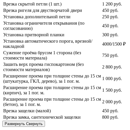
Врезка скрытой петли (1 шт.)
1 200
руб.
Врезка ригеля для двустворчатой двери
450
руб.
Установка дополнительной петли
250
руб.
Установка ограничителя открывания (по
450
руб.
согласованию)
Установка притворной планки
300
руб.
Установка автоматического порога, врезной/
4000/1500 ₽
накладной
Сужение проёма брусом 1 сторона (без
750
руб.
стоимости материала)
Зашить верх проема гиспокартоном (без
2 800
руб.
стоимости материалов)
Расширение проема при толщине стены до 15 см
1 000
руб.
(штукатурка, ГКЛ, дерево), за 1 пог. м.
Расширение проема при толщине стены до 15 см
1 500
руб.
(кирпич), за 1 пог. м.
Расширение проема при толщине стены до 15 см
2 000
руб.
(бетон), за 1 пог. м.
Врезка защелки (малой)
450
руб.
Врезка замка, сантехнической защелки
800
руб.
Развернуть
Свернуть