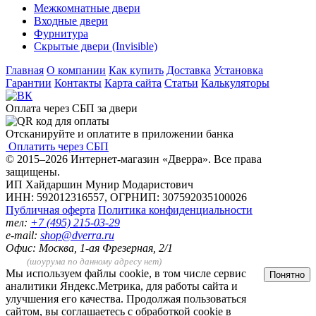
Межкомнатные двери
Входные двери
Фурнитура
Скрытые двери (Invisible)
Главная
О компании
Как купить
Доставка
Установка
Гарантии
Контакты
Карта сайта
Статьи
Калькуляторы
Оплата через СБП за двери
Отсканируйте и оплатите в приложении банка
Оплатить через СБП
© 2015–2026 Интернет-магазин «Дверра». Все права
защищены.
ИП Хайдаршин Мунир Модаристович
ИНН: 592012316557, ОГРНИП: 307592035100026
Публичная оферта
Политика конфиденциальности
тел:
+7 (495) 215-03-29
e-mail:
shop@dverra.ru
Офис: Москва, 1-ая Фрезерная, 2/1
(шоурума по данному адресу нет)
Мы используем файлы cookie, в том числе сервис
Понятно
аналитики Яндекс.Метрика, для работы сайта и
улучшения его качества. Продолжая пользоваться
сайтом, вы соглашаетесь с обработкой cookie в