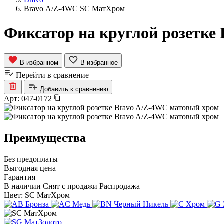
Bravo А/Z-4WC SC МатХром
Фиксатор на круглой розетке
В избранном
В избранное
Перейти в сравнение
Добавить к сравнению
Арт:
047-0172
Преимущества
Без предоплаты
Выгодная цена
Гарантия
В наличии
Снят с продажи
Распродажа
Цвет:
SC МатХром