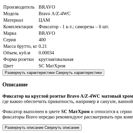
Производитель
BRAVO
Модель
Bravo А/Z-4WC
Материал
ЦАМ
Комплектация
Фиксатор - 1 к-т.; саморезы – 6 шт.
Марка
BRAVO
Серия
400
Масса брутто, кг
0.21
Объем, куб.м
0.00034
Форма розетки
круглая/овальная
Цвет
SC МатХром
Развернуть характеристики
Свернуть характеристики
Описание
Фиксатор на круглой розетке Bravo A/Z-4WC матовый хром
где важно обеспечить приватность, например в санузле, ванно
Фиксатор выполнен в цвете
SC МатХром
и относится к серии
фиксаторы Bravo нередко рекомендуют рассматривать при ко
Развернуть описание
Свернуть описание