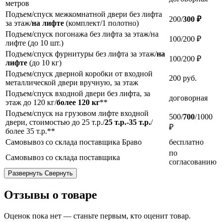
метров
Подъем/спуск межкомнатной двери без лифта
200/
300 ₽
за этаж/
на лифте
(комплект/1 полотно)
Подъем/спуск погонажа без лифта за этаж/на
100/200 ₽
лифте (до 10 шт.)
Подъем/спуск фурнитуры без лифта за этаж/
на
100/200 ₽
лифте
(до 10 кг)
Подъем/спуск дверной коробки от входной
200
руб.
металлической двери вручную, за этаж
Подъем/спуск входной двери без лифта, за
договорная
этаж до 120 кг/
более 120 кг
**
Подъем/спуск на грузовом лифте входной
500/
700
/1000
двери, стоимостью до 25 т.р./
25 т.р.-35 т.р.
/
₽
более 35 т.р.**
Самовывоз со склада поставщика Браво
бесплатно
по
Самовывоз со склада поставщика
согласованию
Развернуть
Свернуть
Отзывы о товаре
Оценок пока нет — станьте первым, кто оценит товар.