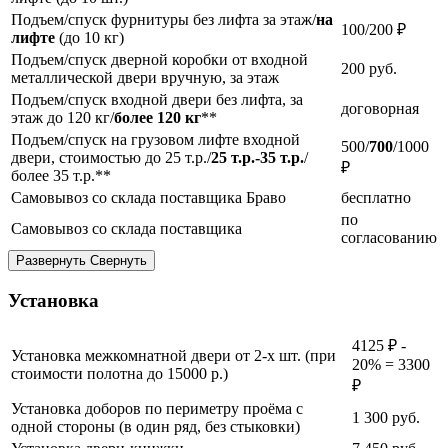
Подъем/спуск фурнитуры без лифта за этаж/
на
100/200 ₽
лифте
(до 10 кг)
Подъем/спуск дверной коробки от входной
200
руб.
металлической двери вручную, за этаж
Подъем/спуск входной двери без лифта, за
договорная
этаж до 120 кг/
более 120 кг
**
Подъем/спуск на грузовом лифте входной
500/
700
/1000
двери, стоимостью до 25 т.р./
25 т.р.-35 т.р.
/
₽
более 35 т.р.**
Самовывоз со склада поставщика Браво
бесплатно
по
Самовывоз со склада поставщика
согласованию
Развернуть
Свернуть
Установка
4125 ₽ -
Установка межкомнатной двери от 2-х шт. (при
20% = 3300
стоимости полотна до 15000 р.)
₽
Установка доборов по периметру проёма с
1 300
руб.
одной стороны (в один ряд, без стыковки)