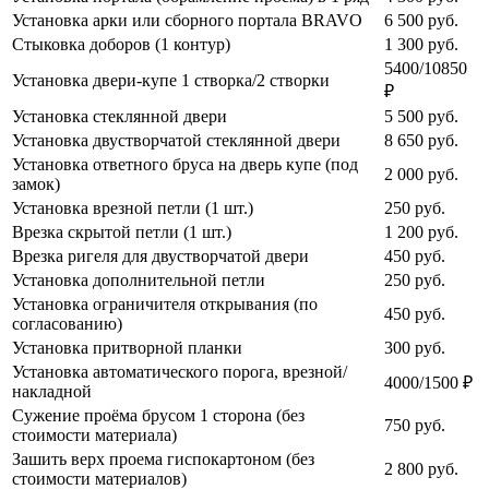
Установка арки или сборного портала BRAVO
6 500
руб.
Стыковка доборов (1 контур)
1 300
руб.
5400/10850
Установка двери-купе 1 створка/2 створки
₽
Установка стеклянной двери
5 500
руб.
Установка двустворчатой стеклянной двери
8 650
руб.
Установка ответного бруса на дверь купе (под
2 000
руб.
замок)
Установка врезной петли (1 шт.)
250
руб.
Врезка скрытой петли (1 шт.)
1 200
руб.
Врезка ригеля для двустворчатой двери
450
руб.
Установка дополнительной петли
250
руб.
Установка ограничителя открывания (по
450
руб.
согласованию)
Установка притворной планки
300
руб.
Установка автоматического порога, врезной/
4000/1500 ₽
накладной
Сужение проёма брусом 1 сторона (без
750
руб.
стоимости материала)
Зашить верх проема гиспокартоном (без
2 800
руб.
стоимости материалов)