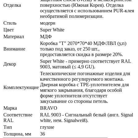
Отделка
поверхностью (Южная Корея). Отделка
осуществляется с использованием PUR-клея
необратимой полимеризации.
Стиль
модерн
Цвет
Super White
Материал
МДФ
Коробка "Т" 2070*70*40 МДФ/ЛВЛ (у,п)
Внимание
только под заказ, от 250 шт.,
предоставляется скидка в размере 20%.
Super White - примерно соответствует RAL
Декор
9003, матовый (≤ 4,9 GU).
Телескопические погонажные изделия для
качественного регулируемого монтажа.
Дверная коробка с TPE-уплотнителем для
Комплектующие
мягкого закрывания, благодаря особой
форме уплотнителя отсутствует
закусывание со стороны петель.
Марка
BRAVO
Соответствие
RAL 9003 - Сигнальный белый (англ. Signal
RAL
white, нем. Signalweiß).
Тип
глухие
Толщина, мм
36