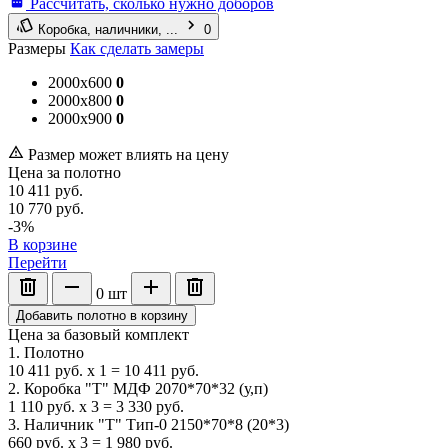
Рассчитать, сколько нужно доборов
Коробка, наличники, ...
0
Размеры
Как сделать замеры
2000x600
0
2000x800
0
2000x900
0
Размер может влиять на цену
Цена за полотно
10 411
руб.
10 770
руб.
-3%
В корзине
Перейти
0
шт
Добавить полотно в корзину
Цена за базовый комплект
1. Полотно
10 411
руб.
x
1
=
10 411
руб.
2. Коробка "Т" МДФ 2070*70*32 (у,п)
1 110
руб.
x
3
=
3 330
руб.
3. Наличник "Т" Тип-0 2150*70*8 (20*3)
660
руб.
x
3
=
1 980
руб.