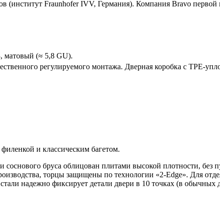
 (институт Fraunhofer IVV, Германия). Компания Bravo первой 
, матовый (≈ 5,8 GU).
ественного регулируемого монтажа. Дверная коробка с TPE-упло
 филенкой и классическим багетом.
соснового бруса облицован плитами высокой плотности, без пус
роизводства, торцы защищены по технологии «2-Edge». Для отд
али надежно фиксирует детали двери в 10 точках (в обычных дв