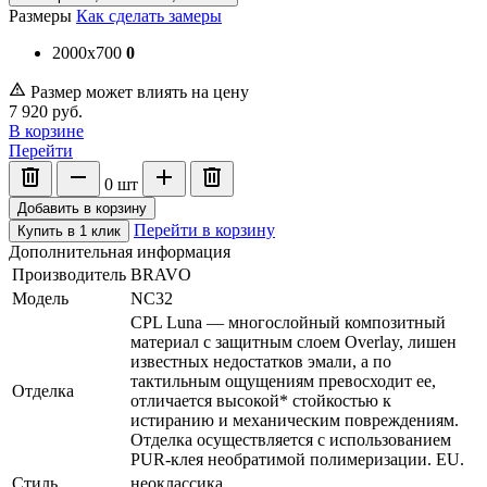
Размеры
Как сделать замеры
2000x700
0
Размер может влиять на цену
7 920
руб.
В корзине
Перейти
0
шт
Добавить в корзину
Перейти в корзину
Купить в 1 клик
Дополнительная информация
Производитель
BRAVO
Модель
NC32
CPL Luna — многослойный композитный
материал c защитным слоем Overlay, лишен
известных недостатков эмали, а по
тактильным ощущениям превосходит ее,
Отделка
отличается высокой* стойкостью к
истиранию и механическим повреждениям.
Отделка осуществляется с использованием
PUR-клея необратимой полимеризации. EU.
Стиль
неоклассика