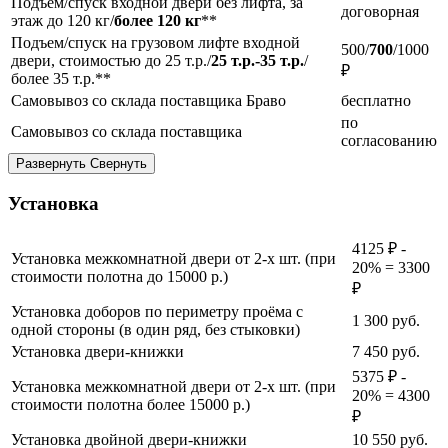
Подъем/спуск входной двери без лифта, за
договорная
этаж до 120 кг/
более 120 кг
**
Подъем/спуск на грузовом лифте входной
500/
700
/1000
двери, стоимостью до 25 т.р./
25 т.р.-35 т.р.
/
₽
более 35 т.р.**
Самовывоз со склада поставщика Браво
бесплатно
по
Самовывоз со склада поставщика
согласованию
Развернуть
Свернуть
Установка
4125 ₽ -
Установка межкомнатной двери от 2-х шт. (при
20% = 3300
стоимости полотна до 15000 р.)
₽
Установка доборов по периметру проёма с
1 300
руб.
одной стороны (в один ряд, без стыковки)
Установка двери-книжки
7 450
руб.
5375 ₽ -
Установка межкомнатной двери от 2-х шт. (при
20% = 4300
стоимости полотна более 15000 р.)
₽
Установка двойной двери-книжки
10 550
руб.