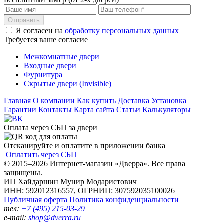
Отправить
Я согласен на
обработку персональных данных
Требуется ваше согласие
Межкомнатные двери
Входные двери
Фурнитура
Скрытые двери (Invisible)
Главная
О компании
Как купить
Доставка
Установка
Гарантии
Контакты
Карта сайта
Статьи
Калькуляторы
Оплата через СБП за двери
Отсканируйте и оплатите в приложении банка
Оплатить через СБП
© 2015–2026 Интернет-магазин «Дверра». Все права
защищены.
ИП Хайдаршин Мунир Модаристович
ИНН: 592012316557, ОГРНИП: 307592035100026
Публичная оферта
Политика конфиденциальности
тел:
+7 (495) 215-03-29
e-mail:
shop@dverra.ru