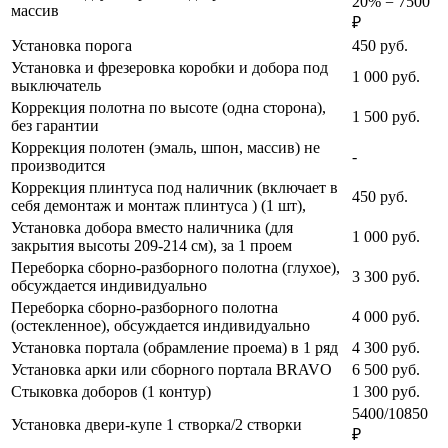
20% = 7500
массив
₽
Установка порога
450
руб.
Установка и фрезеровка коробки и добора под
1 000
руб.
выключатель
Коррекция полотна по высоте (одна сторона),
1 500
руб.
без гарантии
Коррекция полотен (эмаль, шпон, массив) не
-
производится
Коррекция плинтуса под наличник (включает в
450
руб.
себя демонтаж и монтаж плинтуса ) (1 шт),
Установка добора вместо наличника (для
1 000
руб.
закрытия высоты 209-214 см), за 1 проем
Переборка сборно-разборного полотна (глухое),
3 300
руб.
обсуждается индивидуально
Переборка сборно-разборного полотна
4 000
руб.
(остекленное), обсуждается индивидуально
Установка портала (обрамление проема) в 1 ряд
4 300
руб.
Установка арки или сборного портала BRAVO
6 500
руб.
Стыковка доборов (1 контур)
1 300
руб.
5400/10850
Установка двери-купе 1 створка/2 створки
₽