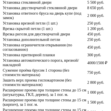
Установка стеклянной двери
5 500
руб.
Установка двустворчатой стеклянной двери
8 650
руб.
Установка ответного бруса на дверь купе (под
2 000
руб.
замок)
Установка врезной петли (1 шт.)
250
руб.
Врезка скрытой петли (1 шт.)
1 200
руб.
Врезка ригеля для двустворчатой двери
450
руб.
Установка дополнительной петли
250
руб.
Установка ограничителя открывания (по
450
руб.
согласованию)
Установка притворной планки
300
руб.
Установка автоматического порога, врезной/
4000/1500 ₽
накладной
Сужение проёма брусом 1 сторона (без
750
руб.
стоимости материала)
Зашить верх проема гиспокартоном (без
2 800
руб.
стоимости материалов)
Расширение проема при толщине стены до 15 см
1 000
руб.
(штукатурка, ГКЛ, дерево), за 1 пог. м.
Расширение проема при толщине стены до 15 см
1 500
руб.
(кирпич), за 1 пог. м.
Расширение проема при толщине стены до 15 см