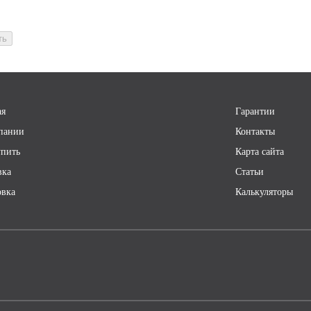
ть
ая
Гарантии
пании
Контакты
упить
Карта сайта
вка
Статьи
овка
Калькуляторы