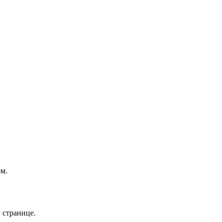
ом.
 странице.