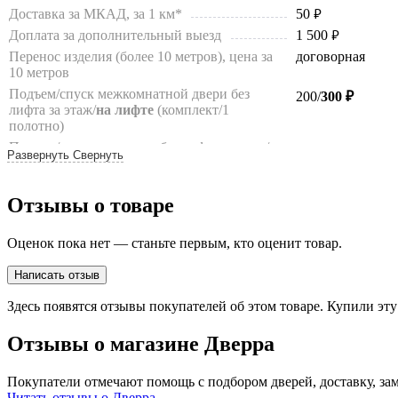
Доставка за МКАД, за 1 км*
50
руб.
Доплата за дополнительный выезд
1 500
руб.
Перенос изделия (более 10 метров), цена за
договорная
10 метров
Подъем/спуск межкомнатной двери без
200/
300 ₽
лифта за этаж/
на лифте
(комплект/1
полотно)
Подъем/спуск погонажа без лифта за этаж/на
100/200 ₽
Развернуть
Свернуть
лифте (до 10 шт.)
Подъем/спуск фурнитуры без лифта за этаж/
100/200 ₽
на лифте
(до 10 кг)
Отзывы о товаре
Подъем/спуск дверной коробки от входной
200
руб.
металлической двери вручную, за этаж
Оценок пока нет — станьте первым, кто оценит товар.
Подъем/спуск входной двери без лифта, за
договорная
этаж до 120 кг/
более 120 кг
**
Написать отзыв
Подъем/спуск на грузовом лифте входной
500/
700
/1000 ₽
Здесь появятся отзывы покупателей об этом товаре. Купили эт
двери, стоимостью до 25 т.р./
25 т.р.-35 т.р.
/
более 35 т.р.**
Отзывы о магазине Дверра
Самовывоз со склада поставщика Браво
бесплатно
Самовывоз со склада поставщика
по согласовани
Покупатели отмечают помощь с подбором дверей, доставку, зам
Читать отзывы о Дверра