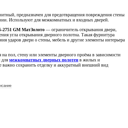
итный, предназначен для предотвращения повреждения стены
ании. Используют для межкомнатных и входных дверей.
S-2751 GM МатЗолото
— ограничитель открывания двери,
ения угла открывания дверного полотна. Такая фурнитура
ния ударов двери о стены, мебель и другие элементы интерьера
 на пол, стену или элементы дверного проёма в зависимости
я для
межкомнатных дверных полотен
в жилых и
е важно сохранить отделку и аккуратный внешний вид
исание