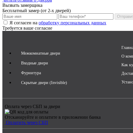
Вызвать замерщика
Бесплатный замер (от 2-х дверей)
Отправи
Я согласен на
обработку персональных данных
Требуется ваше согласие
Главн
Межкомнатные двери
О ком
Входные двери
Как к
Фурнитура
Доста
Устан
Скрытые двери (Invisible)
Оплата через СБП за двери
Отсканируйте и оплатите в приложении банка
Оплатить через СБП