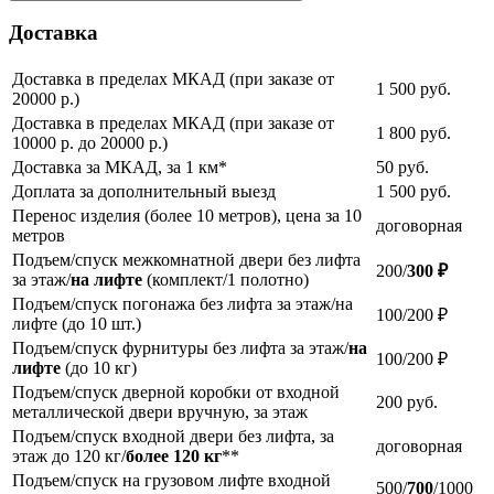
Доставка
Доставка в пределах МКАД (при заказе от
1 500
руб.
20000 р.)
Доставка в пределах МКАД (при заказе от
1 800
руб.
10000 р. до 20000 р.)
Доставка за МКАД, за 1 км*
50
руб.
Доплата за дополнительный выезд
1 500
руб.
Перенос изделия (более 10 метров), цена за 10
договорная
метров
Подъем/спуск межкомнатной двери без лифта
200/
300 ₽
за этаж/
на лифте
(комплект/1 полотно)
Подъем/спуск погонажа без лифта за этаж/на
100/200 ₽
лифте (до 10 шт.)
Подъем/спуск фурнитуры без лифта за этаж/
на
100/200 ₽
лифте
(до 10 кг)
Подъем/спуск дверной коробки от входной
200
руб.
металлической двери вручную, за этаж
Подъем/спуск входной двери без лифта, за
договорная
этаж до 120 кг/
более 120 кг
**
Подъем/спуск на грузовом лифте входной
500/
700
/1000