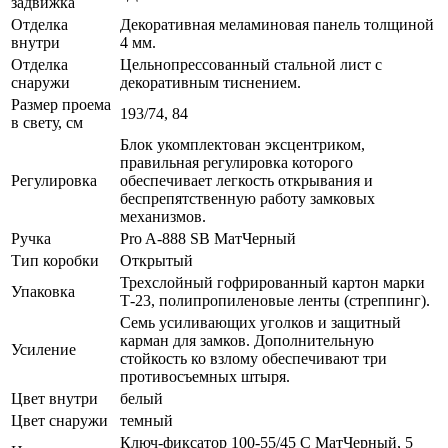
задвижка
Отделка
Декоративная меламиновая панель толщиной
внутри
4 мм.
Отделка
Цельнопрессованный стальной лист с
снаружи
декоративным тиснением.
Размер проема
193/74, 84
в свету, см
Блок укомплектован эксцентриком,
правильная регулировка которого
Регулировка
обеспечивает легкость открывания и
беспрепятственную работу замковых
механизмов.
Ручка
Pro A-888 SB МатЧерный
Тип коробки
Открытый
Трехслойный гофрированный картон марки
Упаковка
Т-23, полипропиленовые ленты (стреппинг).
Семь усиливающих уголков и защитный
карман для замков. Дополнительную
Усиление
стойкость ко взлому обеспечивают три
противосъемных штыря.
Цвет внутри
белый
Цвет снаружи
темный
Ключ-фиксатор 100-55/45 C МатЧерный, 5