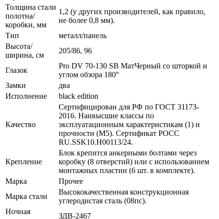
Толщина стали
1,2 (у других производителей, как правило,
полотна/
не более 0,8 мм).
коробки, мм
Тип
металл/панель
Высота/
205/86, 96
ширина, см
Pro DV 70-130 SB МатЧерный со шторкой и
Глазок
углом обзора 180°
Замки
два
Исполнение
black edition
Сертифицирован для РФ по ГОСТ 31173-
2016. Наивысшие классы по
Качество
эксплуатационным характеристикам (1) и
прочности (М5). Сертификат POCC
RU.SSK10.H00113/24.
Блок крепится анкерными болтами через
Крепление
коробку (8 отверстий) или с использованием
монтажных пластин (6 шт. в комплекте).
Марка
Прочее
Высококачественная конструкционная
Марка стали
углеродистая сталь (08пс).
Ночная
ЗДВ-2467