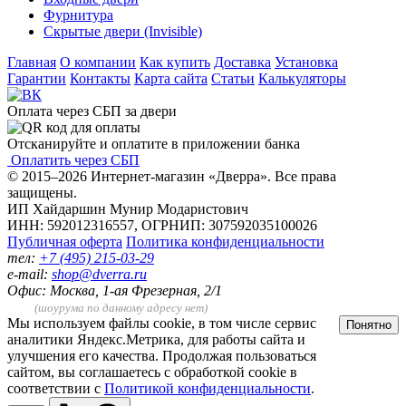
Фурнитура
Скрытые двери (Invisible)
Главная
О компании
Как купить
Доставка
Установка
Гарантии
Контакты
Карта сайта
Статьи
Калькуляторы
Оплата через СБП за двери
Отсканируйте и оплатите в приложении банка
Оплатить через СБП
© 2015–2026 Интернет-магазин «Дверра». Все права
защищены.
ИП Хайдаршин Мунир Модаристович
ИНН: 592012316557, ОГРНИП: 307592035100026
Публичная оферта
Политика конфиденциальности
тел:
+7 (495) 215-03-29
e-mail:
shop@dverra.ru
Офис: Москва, 1-ая Фрезерная, 2/1
(шоурума по данному адресу нет)
Мы используем файлы cookie, в том числе сервис
Понятно
аналитики Яндекс.Метрика, для работы сайта и
улучшения его качества. Продолжая пользоваться
сайтом, вы соглашаетесь с обработкой cookie в
соответствии с
Политикой конфиденциальности
.