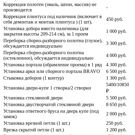
Коррекция полотен (эмаль, шпон, массив) не
-
производится
Коррекция плинтуса под наличник (включает в
450
руб.
себя демонтаж и монтаж плинтуса ) (1 шт),
Установка добора вместо наличника (для
1 000
руб.
закрытия высоты 209-214 см), за 1 проем
Переборка сборно-разборного полотна (глухое),
3 300
руб.
обсуждается индивидуально
Переборка сборно-разборного полотна
4 000
руб.
(остекленное), обсуждается индивидуально
Установка портала (обрамление проема) в 1 ряд
4 300
руб.
Установка арки или сборного портала BRAVO
6 500
руб.
Стыковка доборов (1 контур)
1 300
руб.
5400/10850
Установка двери-купе 1 створка/2 створки
₽
Установка стеклянной двери
5 500
руб.
Установка двустворчатой стеклянной двери
8 650
руб.
Установка ответного бруса на дверь купе (под
2 000
руб.
замок)
Установка врезной петли (1 шт.)
250
руб.
Врезка скрытой петли (1 шт.)
1 200
руб.