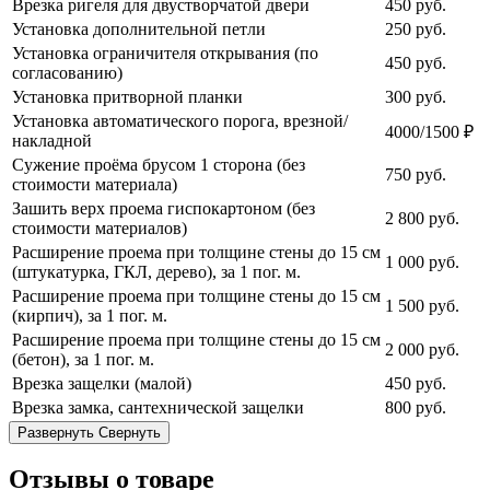
Врезка ригеля для двустворчатой двери
450
руб.
Установка дополнительной петли
250
руб.
Установка ограничителя открывания (по
450
руб.
согласованию)
Установка притворной планки
300
руб.
Установка автоматического порога, врезной/
4000/1500 ₽
накладной
Сужение проёма брусом 1 сторона (без
750
руб.
стоимости материала)
Зашить верх проема гиспокартоном (без
2 800
руб.
стоимости материалов)
Расширение проема при толщине стены до 15 см
1 000
руб.
(штукатурка, ГКЛ, дерево), за 1 пог. м.
Расширение проема при толщине стены до 15 см
1 500
руб.
(кирпич), за 1 пог. м.
Расширение проема при толщине стены до 15 см
2 000
руб.
(бетон), за 1 пог. м.
Врезка защелки (малой)
450
руб.
Врезка замка, сантехнической защелки
800
руб.
Развернуть
Свернуть
Отзывы о товаре