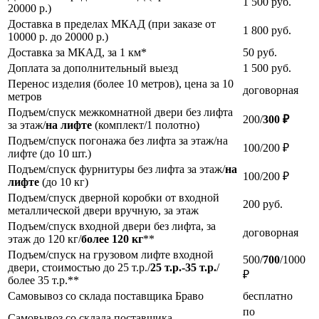
1 500
руб.
20000 р.)
Доставка в пределах МКАД (при заказе от
1 800
руб.
10000 р. до 20000 р.)
Доставка за МКАД, за 1 км*
50
руб.
Доплата за дополнительный выезд
1 500
руб.
Перенос изделия (более 10 метров), цена за 10
договорная
метров
Подъем/спуск межкомнатной двери без лифта
200/
300 ₽
за этаж/
на лифте
(комплект/1 полотно)
Подъем/спуск погонажа без лифта за этаж/на
100/200 ₽
лифте (до 10 шт.)
Подъем/спуск фурнитуры без лифта за этаж/
на
100/200 ₽
лифте
(до 10 кг)
Подъем/спуск дверной коробки от входной
200
руб.
металлической двери вручную, за этаж
Подъем/спуск входной двери без лифта, за
договорная
этаж до 120 кг/
более 120 кг
**
Подъем/спуск на грузовом лифте входной
500/
700
/1000
двери, стоимостью до 25 т.р./
25 т.р.-35 т.р.
/
₽
более 35 т.р.**
Самовывоз со склада поставщика Браво
бесплатно
по
Самовывоз со склада поставщика