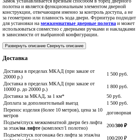
Замок устанавливается врезным способом в торец дверного
полотна и является функциональным элементом дверной
конструкции, отвечающим именно за контроль доступа, а не
за геометрию или плавность хода двери. Фурнитура подходит
для установки на
межкомнатные дверные полотна
и может
использоваться совместно с дверными ручками и накладками
в зависимости от выбранной конфигурации.
Развернуть описание
Свернуть описание
Доставка
Доставка в пределах МКАД (при заказе от
1 500
руб.
20000 р.)
Доставка в пределах МКАД (при заказе от
1 800
руб.
10000 р. до 20000 р.)
Доставка за МКАД, за 1 км*
50
руб.
Доплата за дополнительный выезд
1 500
руб.
Перенос изделия (более 10 метров), цена за 10
договорная
метров
Подъем/спуск межкомнатной двери без лифта
200/
300 ₽
за этаж/
на лифте
(комплект/1 полотно)
Подъем/спуск погонажа без лифта за этаж/на
100/200 ₽