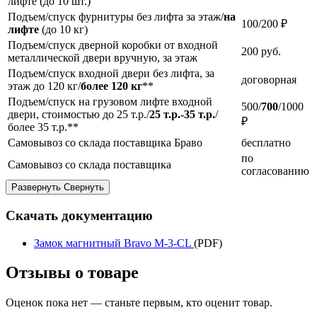
лифте (до 10 шт.)
Подъем/спуск фурнитуры без лифта за этаж/
на
100/200 ₽
лифте
(до 10 кг)
Подъем/спуск дверной коробки от входной
200
руб.
металлической двери вручную, за этаж
Подъем/спуск входной двери без лифта, за
договорная
этаж до 120 кг/
более 120 кг
**
Подъем/спуск на грузовом лифте входной
500/
700
/1000
двери, стоимостью до 25 т.р./
25 т.р.-35 т.р.
/
₽
более 35 т.р.**
Самовывоз со склада поставщика Браво
бесплатно
по
Самовывоз со склада поставщика
согласованию
Развернуть
Свернуть
Скачать документацию
Замок магнитный Bravo M-3-CL
(PDF)
Отзывы о товаре
Оценок пока нет — станьте первым, кто оценит товар.