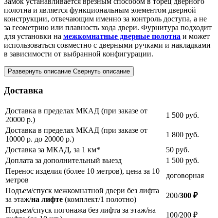
Замок устанавливается врезным способом в торец дверного
полотна и является функциональным элементом дверной
конструкции, отвечающим именно за контроль доступа, а не
за геометрию или плавность хода двери. Фурнитура подходит
для установки на
межкомнатные дверные полотна
и может
использоваться совместно с дверными ручками и накладками
в зависимости от выбранной конфигурации.
Развернуть описание
Свернуть описание
Доставка
Доставка в пределах МКАД (при заказе от
1 500
руб.
20000 р.)
Доставка в пределах МКАД (при заказе от
1 800
руб.
10000 р. до 20000 р.)
Доставка за МКАД, за 1 км*
50
руб.
Доплата за дополнительный выезд
1 500
руб.
Перенос изделия (более 10 метров), цена за 10
договорная
метров
Подъем/спуск межкомнатной двери без лифта
200/
300 ₽
за этаж/
на лифте
(комплект/1 полотно)
Подъем/спуск погонажа без лифта за этаж/на
100/200 ₽