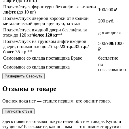
лифте (до 10 шт.)
Подъем/спуск фурнитуры без лифта за этаж/
на
100/200 ₽
лифте
(до 10 кг)
Подъем/спуск дверной коробки от входной
200
руб.
металлической двери вручную, за этаж
Подъем/спуск входной двери без лифта, за
договорная
этаж до 120 кг/
более 120 кг
**
Подъем/спуск на грузовом лифте входной
500/
700
/1000
двери, стоимостью до 25 т.р./
25 т.р.-35 т.р.
/
₽
более 35 т.р.**
Самовывоз со склада поставщика Браво
бесплатно
по
Самовывоз со склада поставщика
согласованию
Развернуть
Свернуть
Отзывы о товаре
Оценок пока нет — станьте первым, кто оценит товар.
Написать отзыв
Здесь появятся отзывы покупателей об этом товаре. Купили
эту дверь? Расскажите, как она вам — это поможет другим с