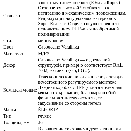
защитным слоем оверлея (Южная Корея).
Отличается высокой* стойкостью к
истиранию и механическим повреждениям.
Отделка
Репродукция натуральных материалов —
Super Realistic. Отделка осуществляется с
использованием PUR-клея необратимой
полимеризации.
Стиль
минимализм
Цвет
Cappuccino Veralinga
Материал
МДФ
Cappuccino Veralinga — с древесной
Декор
структурой, примерно соответствует RAL
7032, матовый (≈ 5,1 GU).
Телескопические погонажные изделия для
качественного регулируемого монтажа.
Дверная коробка с TPE-уплотнителем для
Комплектующие
мягкого закрывания, благодаря особой
форме уплотнителя отсутствует
закусывание со стороны петель.
Марка
ĒLPORTA
Тип
глухие
Толщина, мм
36
В сравнении со схожими декоративными