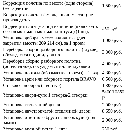
Коррекция полотна по высоте (одна сторона),
1 500
руб.
без гарантии
Коррекция полотен (эмаль, шпон, массив) не
-
производится
Коррекция плинтуса под наличник (включает в
450
руб.
себя демонтаж и монтаж плинтуса ) (1 шт),
Установка добора вместо наличника (для
1 000
руб.
закрытия высоты 209-214 см), за 1 проем
Переборка сборно-разборного полотна (глухое),
3 300
руб.
обсуждается индивидуально
Переборка сборно-разборного полотна
4 000
руб.
(остекленное), обсуждается индивидуально
Установка портала (обрамление проема) в 1 ряд
4 300
руб.
Установка арки или сборного портала BRAVO
6 500
руб.
Стыковка доборов (1 контур)
1 300
руб.
5400/10850
Установка двери-купе 1 створка/2 створки
₽
Установка стеклянной двери
5 500
руб.
Установка двустворчатой стеклянной двери
8 650
руб.
Установка ответного бруса на дверь купе (под
2 000
руб.
замок)
Установка врезной петли (1 шт.)
250
руб.