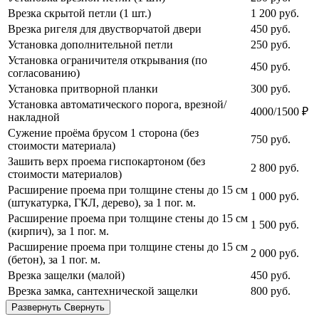
Врезка скрытой петли (1 шт.)
1 200
руб.
Врезка ригеля для двустворчатой двери
450
руб.
Установка дополнительной петли
250
руб.
Установка ограничителя открывания (по
450
руб.
согласованию)
Установка притворной планки
300
руб.
Установка автоматического порога, врезной/
4000/1500 ₽
накладной
Сужение проёма брусом 1 сторона (без
750
руб.
стоимости материала)
Зашить верх проема гиспокартоном (без
2 800
руб.
стоимости материалов)
Расширение проема при толщине стены до 15 см
1 000
руб.
(штукатурка, ГКЛ, дерево), за 1 пог. м.
Расширение проема при толщине стены до 15 см
1 500
руб.
(кирпич), за 1 пог. м.
Расширение проема при толщине стены до 15 см
2 000
руб.
(бетон), за 1 пог. м.
Врезка защелки (малой)
450
руб.
Врезка замка, сантехнической защелки
800
руб.
Развернуть
Свернуть