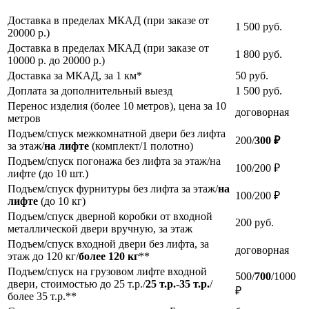
Доставка в пределах МКАД (при заказе от
1 500
руб.
20000 р.)
Доставка в пределах МКАД (при заказе от
1 800
руб.
10000 р. до 20000 р.)
Доставка за МКАД, за 1 км*
50
руб.
Доплата за дополнительный выезд
1 500
руб.
Перенос изделия (более 10 метров), цена за 10
договорная
метров
Подъем/спуск межкомнатной двери без лифта
200/
300 ₽
за этаж/
на лифте
(комплект/1 полотно)
Подъем/спуск погонажа без лифта за этаж/на
100/200 ₽
лифте (до 10 шт.)
Подъем/спуск фурнитуры без лифта за этаж/
на
100/200 ₽
лифте
(до 10 кг)
Подъем/спуск дверной коробки от входной
200
руб.
металлической двери вручную, за этаж
Подъем/спуск входной двери без лифта, за
договорная
этаж до 120 кг/
более 120 кг
**
Подъем/спуск на грузовом лифте входной
500/
700
/1000
двери, стоимостью до 25 т.р./
25 т.р.-35 т.р.
/
₽
более 35 т.р.**