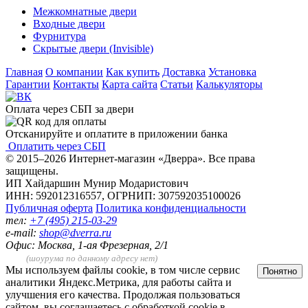
Межкомнатные двери
Входные двери
Фурнитура
Скрытые двери (Invisible)
Главная
О компании
Как купить
Доставка
Установка
Гарантии
Контакты
Карта сайта
Статьи
Калькуляторы
Оплата через СБП за двери
Отсканируйте и оплатите в приложении банка
Оплатить через СБП
© 2015–2026 Интернет-магазин «Дверра». Все права
защищены.
ИП Хайдаршин Мунир Модаристович
ИНН: 592012316557, ОГРНИП: 307592035100026
Публичная оферта
Политика конфиденциальности
тел:
+7 (495) 215-03-29
e-mail:
shop@dverra.ru
Офис: Москва, 1-ая Фрезерная, 2/1
(шоурума по данному адресу нет)
Мы используем файлы cookie, в том числе сервис
Понятно
аналитики Яндекс.Метрика, для работы сайта и
улучшения его качества. Продолжая пользоваться
сайтом, вы соглашаетесь с обработкой cookie в