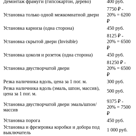
Демонтаж фрамуги (гипсокартон, дерево)
400
руб.
7750 ₽ -
Установка только одной межкомнатной двери
20% = 6200
₽
Установка карниза (одна сторона)
450
руб.
8125 ₽ -
Установка скрытой двери (Invisible)
20% = 6500
₽
Установка цоколя и розеток (одна сторона)
450
руб.
81250 ₽ -
Установка двустворчатой двери
20% = 6500
₽
Резка наличника вдоль, цена за 1 пог. м.
300
руб.
Резка наличника вдоль (эмаль, шпон, массив),
500
руб.
цена за 1 пог. м.
9375 ₽ -
Установка двустворчатой двери эмаль/шпон/
20% = 7500
массив
₽
Установка порога
450
руб.
Установка и фрезеровка коробки и добора под
1 000
руб.
выключатель