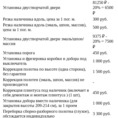
81250 ₽ -
Установка двустворчатой двери
20% = 6500
₽
Резка наличника вдоль, цена за 1 пог. м.
300
руб.
Резка наличника вдоль (эмаль, шпон, массив),
500
руб.
цена за 1 пог. м.
9375 ₽ -
Установка двустворчатой двери эмаль/шпон/
20% = 7500
массив
₽
Установка порога
450
руб.
Установка и фрезеровка коробки и добора под
1 000
руб.
выключатель
Коррекция полотна по высоте (одна сторона),
1 500
руб.
без гарантии
Коррекция полотен (эмаль, шпон, массив) не
-
производится
Коррекция плинтуса под наличник (включает в
450
руб.
себя демонтаж и монтаж плинтуса ) (1 шт),
Установка добора вместо наличника (для
1 000
руб.
закрытия высоты 209-214 см), за 1 проем
Переборка сборно-разборного полотна (глухое),
3 300
руб.
обсуждается индивидуально