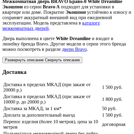
Межкомнатная дверь BRAVO Браво-0 White Dreamline
Экошпон
из серии
Bravo A
подходит для установки в
квартире или доме. Покрытие
Экошпон
устойчиво к износу и
сохраняет аккуратный внешний вид при ежедневной
эксплуатации. Модель представлена в
каталоге
межкомнатных дверей
.
Дверь выполнена в цвете
White Dreamline
и входит в
линейку бренда Bravo. Другие модели и серии этого бренда
можно посмотреть в разделе
двери Bravo
.
Развернуть описание
Свернуть описание
Доставка
Доставка в пределах МКАД (при заказе от
1 500
руб.
20000 р.)
Доставка в пределах МКАД (при заказе от
1 800
руб.
10000 р. до 20000 р.)
Доставка за МКАД, за 1 км*
50
руб.
Доплата за дополнительный выезд
1 500
руб.
Перенос изделия (более 10 метров), цена за 10
договорная
метров
Подъем/спуск межкомнатной двери без лифта