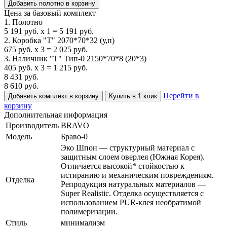
Добавить полотно в корзину
Цена за базовый комплект
1. Полотно
5 191
руб.
x
1
=
5 191
руб.
2. Коробка "Т" 2070*70*32 (у,п)
675
руб.
x
3
=
2 025
руб.
3. Наличник "Т" Тип-0 2150*70*8 (20*3)
405
руб.
x
3
=
1 215
руб.
8 431
руб.
8 610
руб.
Перейти в
Добавить комплект в корзину
Купить в 1 клик
корзину
Дополнительная информация
Производитель
BRAVO
Модель
Браво-0
Эко Шпон — структурный материал с
защитным слоем оверлея (Южная Корея).
Отличается высокой* стойкостью к
истиранию и механическим повреждениям.
Отделка
Репродукция натуральных материалов —
Super Realistic. Отделка осуществляется с
использованием PUR-клея необратимой
полимеризации.
Стиль
минимализм