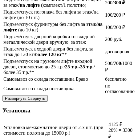
200/
300 ₽
за этаж/
на лифте
(комплект/1 полотно)
Подъем/спуск погонажа без лифта за этаж/на
100/200 ₽
лифте (до 10 шт.)
Подъем/спуск фурнитуры без лифта за этаж/
на
100/200 ₽
лифте
(до 10 кг)
Подъем/спуск дверной коробки от входной
200
руб.
металлической двери вручную, за этаж
Подъем/спуск входной двери без лифта, за
договорная
этаж до 120 кг/
более 120 кг
**
Подъем/спуск на грузовом лифте входной
500/
700
/1000
двери, стоимостью до 25 т.р./
25 т.р.-35 т.р.
/
₽
более 35 т.р.**
Самовывоз со склада поставщика Браво
бесплатно
по
Самовывоз со склада поставщика
согласованию
Развернуть
Свернуть
Установка
4125 ₽ -
Установка межкомнатной двери от 2-х шт. (при
20% = 3300
стоимости полотна до 15000 р.)
₽