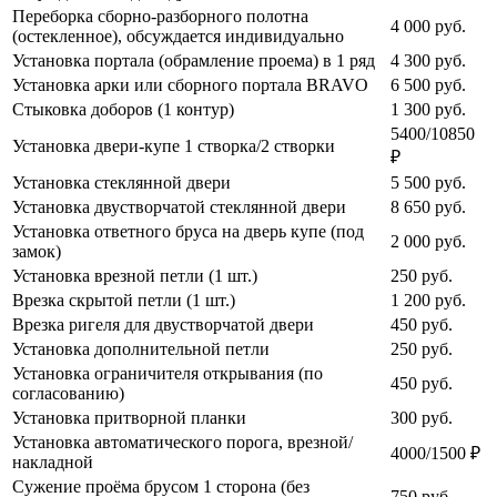
Переборка сборно-разборного полотна
4 000
руб.
(остекленное), обсуждается индивидуально
Установка портала (обрамление проема) в 1 ряд
4 300
руб.
Установка арки или сборного портала BRAVO
6 500
руб.
Стыковка доборов (1 контур)
1 300
руб.
5400/10850
Установка двери-купе 1 створка/2 створки
₽
Установка стеклянной двери
5 500
руб.
Установка двустворчатой стеклянной двери
8 650
руб.
Установка ответного бруса на дверь купе (под
2 000
руб.
замок)
Установка врезной петли (1 шт.)
250
руб.
Врезка скрытой петли (1 шт.)
1 200
руб.
Врезка ригеля для двустворчатой двери
450
руб.
Установка дополнительной петли
250
руб.
Установка ограничителя открывания (по
450
руб.
согласованию)
Установка притворной планки
300
руб.
Установка автоматического порога, врезной/
4000/1500 ₽
накладной
Сужение проёма брусом 1 сторона (без
750
руб.